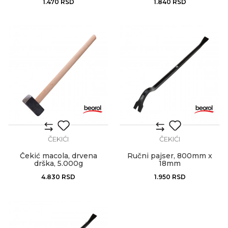
1.470
RSD
1.840
RSD
ČEKIĆI
ČEKIĆI
Čekić macola, drvena
Ručni pajser, 800mm x
drška, 5.000g
18mm
4.830
RSD
1.950
RSD