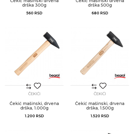
Čekić mašinski drvena
Čekić mašinski drvena
drška 300g
drška 500g
560
RSD
680
RSD
ČEKIĆI
ČEKIĆI
Čekić mašinski, drvena
Čekić mašinski, drvena
drška, 1.000g
drška, 1.500g
1.200
RSD
1.520
RSD