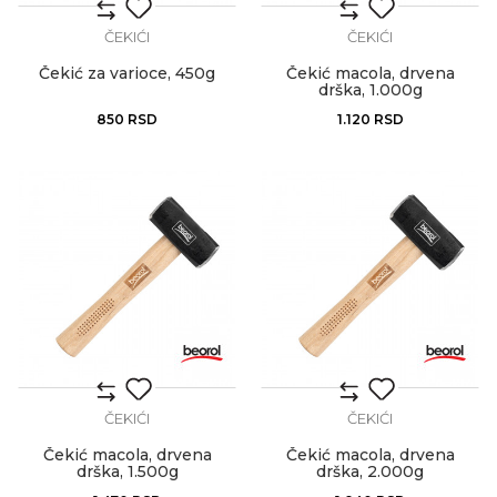
ČEKIĆI
ČEKIĆI
Čekić za varioce, 450g
Čekić macola, drvena
drška, 1.000g
850
RSD
1.120
RSD
ČEKIĆI
ČEKIĆI
Čekić macola, drvena
Čekić macola, drvena
drška, 1.500g
drška, 2.000g