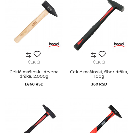
ČEKIĆI
ČEKIĆI
Čekić mašinski, drvena
Čekić mašinski, fiber drška,
drška, 2.000g
100g
1.860
RSD
360
RSD