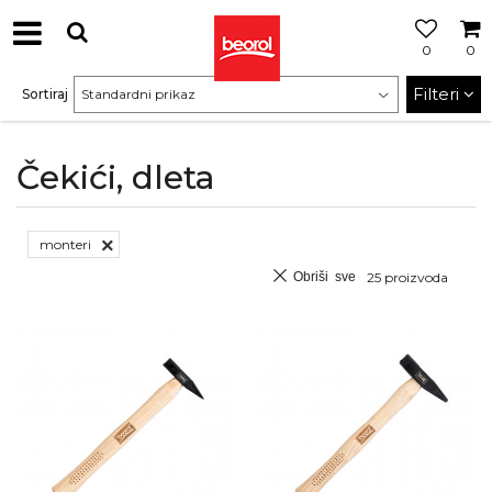
0
0
Filteri
Sortiraj
Čekići, dleta
monteri
Obriši sve
25
proizvoda