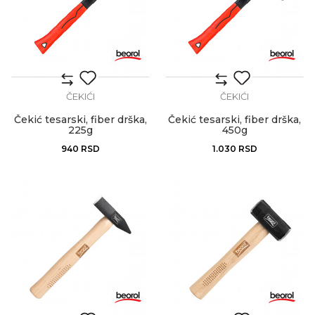
ČEKIĆI
ČEKIĆI
Čekić tesarski, fiber drška,
Čekić tesarski, fiber drška,
225g
450g
940
RSD
1.030
RSD