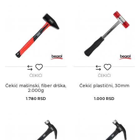
ČEKIĆI
ČEKIĆI
Čekić mašinski, fiber drška,
Čekić plastični, 30mm
2.000g
1.780
RSD
1.000
RSD