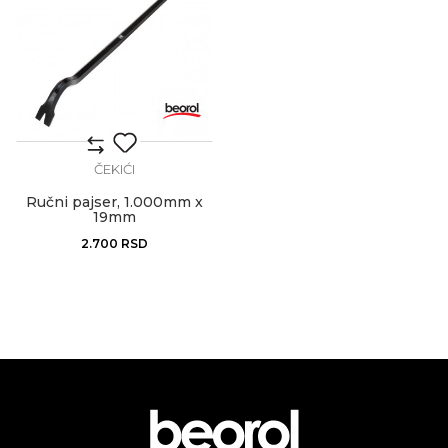
ČEKIĆI
Ručni pajser, 1.000mm x
19mm
2.700
RSD