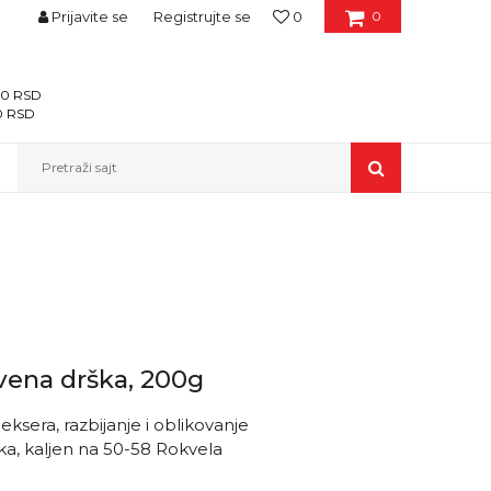
Prijavite se
Registrujte se
0
0
400 RSD
00 RSD
Pretraži sajt
vena drška, 200g
sera, razbijanje i oblikovanje
ika, kaljen na 50-58 Rokvela