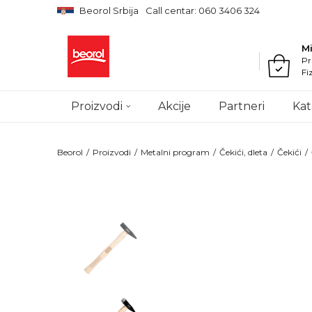
Beorol Srbija
Call centar: 060 3406 324
M
Pr
Fi
Proizvodi
Akcije
Partneri
Kat
Beorol
Proizvodi
Metalni program
Čekići, dleta
Čekići