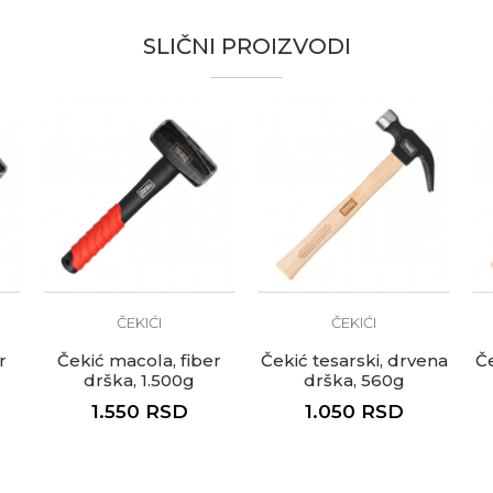
SLIČNI PROIZVODI
, Baštovani, Bravari, Električari, Fasaderi, Gipsari, Izolateri, 
i, Moleri i farbari, Monteri, Parketari, Stolari, Tapetari, Tesari
te koliko je 6 - 1 :
ČEKIĆI
ČEKIĆI
r
Čekić macola, fiber
Čekić tesarski, drvena
Če
drška, 1.500g
drška, 560g
1.550
RSD
1.050
RSD