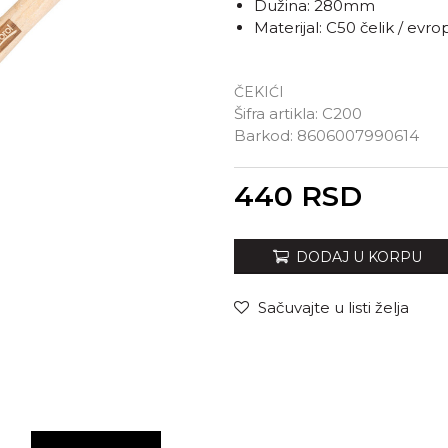
Dužina: 280mm
Materijal: C50 čelik / evro
ČEKIĆI
Šifra artikla:
C200
Barkod:
8606007990614
Unesi količinu
440
RSD
DODAJ U KORPU
Sačuvajte u listi želja