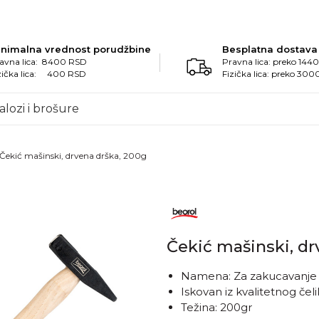
inimalna vrednost porudžbine
Besplatna dostava
avna lica: 8400 RSD
Pravna lica: preko 14
zička lica: 400 RSD
Fizička lica: preko 30
alozi i brošure
Čekić mašinski, drvena drška, 200g
Čekić mašinski, dr
Namena: Za zakucavanje ek
Iskovan iz kvalitetnog čel
Težina: 200gr