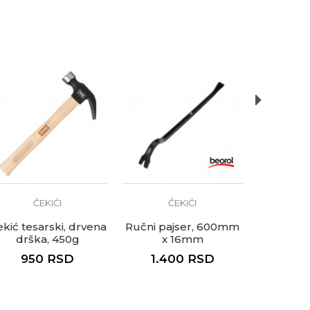
Kamenoresci, Keramičari,
, Varioci, Vodoinstalateri,
ČEKIĆI
ČEKIĆI
Č
kić tesarski, drvena
Ručni pajser, 600mm
Ručni paj
drška, 450g
x 16mm
x
950
RSD
1.400
RSD
2.7