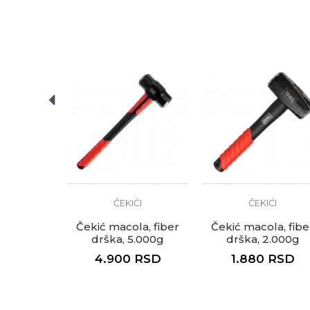
Težina
200gr
Armirači
Zanati
Mehaničar
Zidari
Anti-spam zaštita - izračunaj
Brendovi
Beorol
POŠALJI
ĆI
ČEKIĆI
ČEKIĆI
ki, drvena
Čekić macola, fiber
Čekić macola, fibe
 225g
drška, 5.000g
drška, 2.000g
RSD
4.900
RSD
1.880
RSD