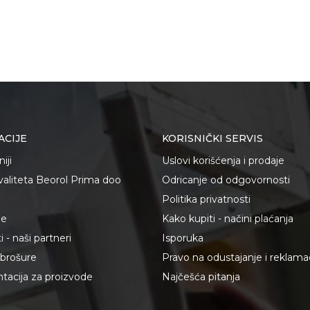
ACIJE
KORISNIČKI SERVIS
iji
Uslovi korišćenja i prodaje
kvaliteta Beorol Prima doo
Odricanje od odgovornosti
Politika privatnosti
je
Kako kupiti - načini plaćanja
 - naši partneri
Isporuka
i brošure
Pravo na odustajanje i reklama
acija za proizvode
Najčešća pitanja