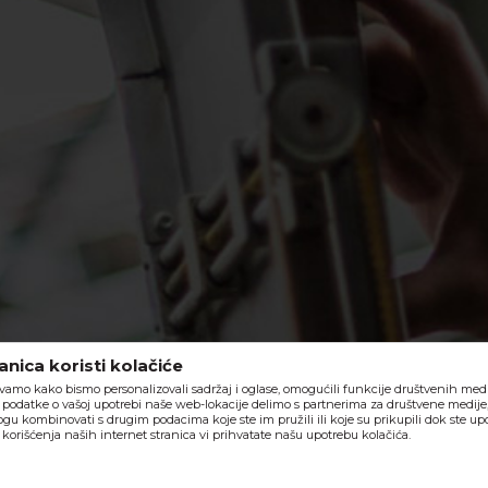
nica koristi kolačiće
vamo kako bismo personalizovali sadržaj i oglase, omogućili funkcije društvenih medija
o, podatke o vašoj upotrebi naše web-lokacije delimo s partnerima za društvene medije,
ogu kombinovati s drugim podacima koje ste im pružili ili koje su prikupili dok ste upo
orišćenja naših internet stranica vi prihvatate našu upotrebu kolačića.