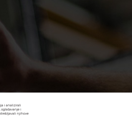
 i analizirali
 oglašavanje i
trebljavali njihove