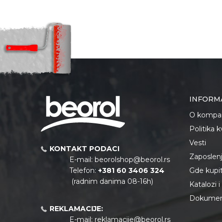
INFORM
O kompan
Politika 
Vesti
KONTAKT PODACI
Zaposlen
E-mail:
beorolshop@beorol.rs
Telefon:
+381 60 3406 324
Gde kupiti
(radnim danima 08-16h)
Katalozi 
Dokument
REKLAMACIJE:
E-mail:
reklamacije@beorol.rs