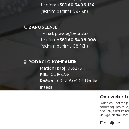
Telefon:
+381
60 3406 124
(radnim danima 08-16h)
ZAPOSLENJE:
E-mail:
posao@beorol.rs
Telefon:
+381
60 3406 008
(radnim danima 08-16h)
PODACI O KOMPANIJI:
Matični broj
: 06327311
PIB
: 100166225
Račun
: 160-519504-63 Banka
Intesa
Call centar
: +381 11 44 10 147
Ova web-stra
Kolačiće upotreblja
saobraćaj. Isto tak
analizu, a oni ih m
usluge. Nastavkom k
Detaljnije