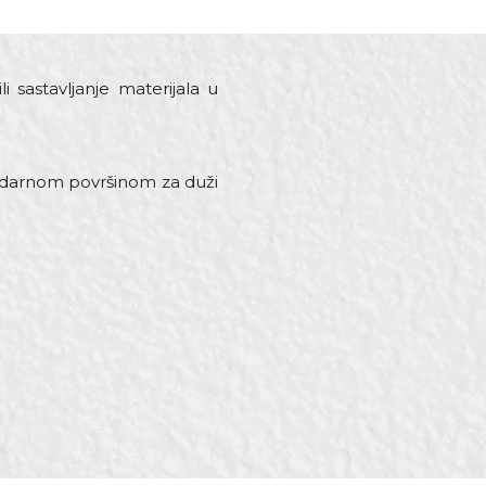
li sastavljanje materijala u
a.
m udarnom površinom za duži