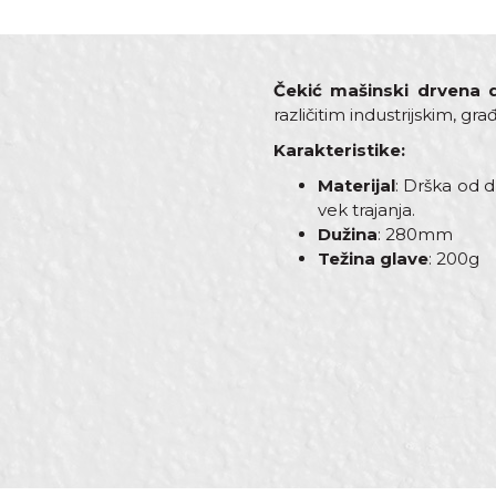
Čekić mašinski drvena 
različitim industri
Karakteristike:
Materijal
: Drška od 
vek trajanja.
Dužina
: 280mm
Težina glave
: 200g
Karakteristika
Vredno
Ime/Nadimak
Kategorija
Čekići
Dimenzija
280mm
Drška
Drvena
Poruka
Materijal
Ugljenič