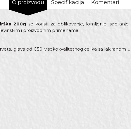
O proizvodu
Specifikacija
Komentari
drška 200g
se koristi za oblikovanje, lomljenje, sabijanje i
jskim, građevinskim i proizvodnim primenam
drveta, glava od C50, visokokvalitetnog čelika sa lakirano
st
Email adresa
ni čelik