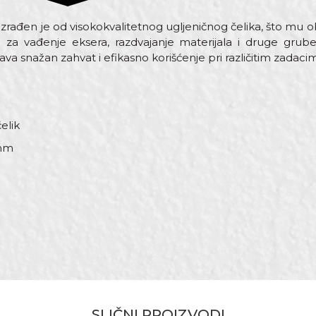
izrađen je od visokokvalitetnog ugljeničnog čelika, što mu o
 za vađenje eksera, razdvajanje materijala i druge grub
 snažan zahvat i efikasno korišćenje pri različitim zadaci
čelik
8mm
st
Email adresa
18mm
i, Bravari, Kamenoresci, Mehaničari, Monteri, Parketari, Stolar
alateri, Zidari
SLIČNI PROIZVODI