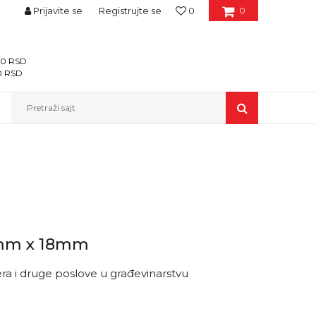
Prijavite se
Registrujte se
0
0
400 RSD
00 RSD
Pretraži sajt
0mm x 18mm
a i druge poslove u građevinarstvu