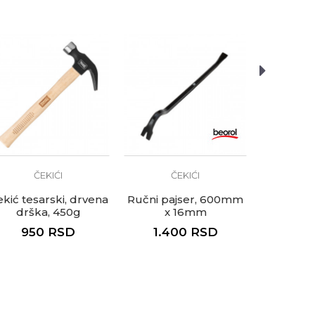
ČEKIĆI
ČEKIĆI
Č
kić tesarski, drvena
Ručni pajser, 600mm
Ručni paj
drška, 450g
x 16mm
x
950
RSD
1.400
RSD
2.7