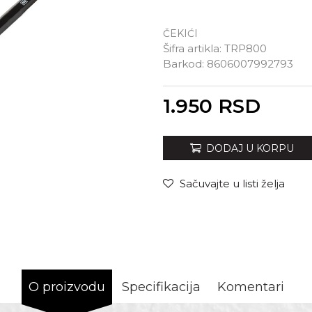
ČEKIĆI
Šifra artikla:
TRP800
Barkod:
8606007992793
Unesi količinu
1.950
RSD
DODAJ U KORPU
Sačuvajte u listi želja
O proizvodu
Specifikacija
Komentari