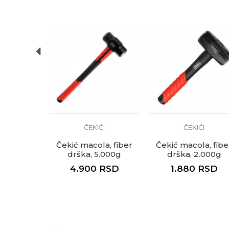
Anti-spam zaštita - izračunaj
POŠALJI
ĆI
ČEKIĆI
ČEKIĆI
ki, drvena
Čekić macola, fiber
Čekić macola, fibe
 225g
drška, 5.000g
drška, 2.000g
RSD
4.900
RSD
1.880
RSD