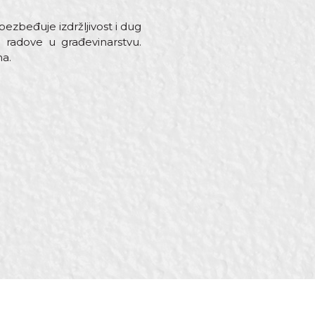
bezbeđuje izdržljivost i dug
e radove u građevinarstvu.
ma.
i, Tapetari, Tesari,