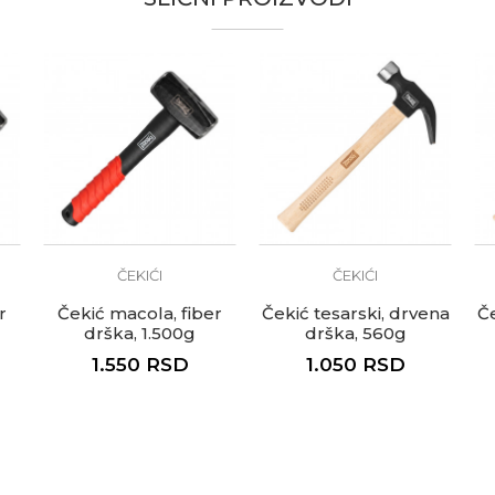
te koliko je 4 + 1 :
ČEKIĆI
ČEKIĆI
r
Čekić macola, fiber
Čekić tesarski, drvena
Če
drška, 1.500g
drška, 560g
1.550
RSD
1.050
RSD