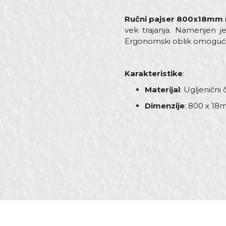
Ručni pajser 800x18mm
vek trajanja. Namenjen je
Ergonomski oblik omogućava
Karakteristike
:
Materijal
: Ugljenični 
Dimenzije
: 800 x 1
Karakteristika
Vredno
Ime/Nadimak
Kategorija
Čekići
Dimenzija
800 x 
Baštovan
Zanati
Vodoinst
Poruka
Brendovi
Beorol