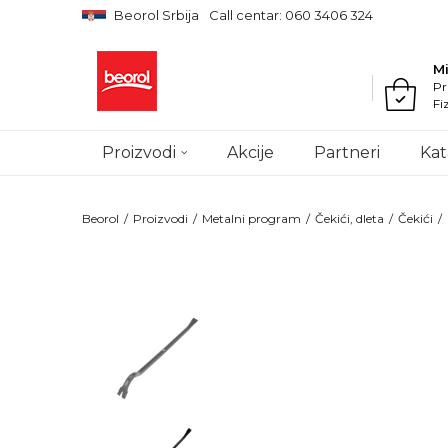
Beorol Srbija
Call centar: 060 3406 324
M
Pr
Fi
Proizvodi
Akcije
Partneri
Kat
Beorol
Proizvodi
Metalni program
Čekići, dleta
Čekići