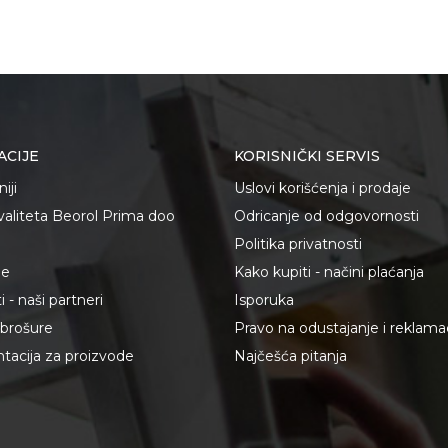
ACIJE
KORISNIČKI SERVIS
iji
Uslovi korišćenja i prodaje
kvaliteta Beorol Prima doo
Odricanje od odgovornosti
Politika privatnosti
je
Kako kupiti - načini plaćanja
 - naši partneri
Isporuka
i brošure
Pravo na odustajanje i reklama
acija za proizvode
Najčešća pitanja