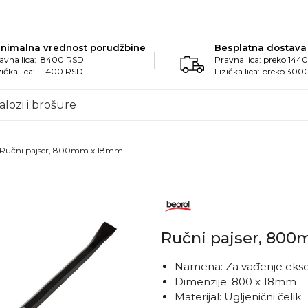
inimalna vrednost porudžbine
Besplatna dostava
avna lica: 8400 RSD
Pravna lica: preko 14
zička lica: 400 RSD
Fizička lica: preko 30
alozi i brošure
Ručni pajser, 800mm x 18mm
Ručni pajser, 80
Namena: Za vađenje ekser
Dimenzije: 800 x 18mm
Materijal: Ugljenični čelik