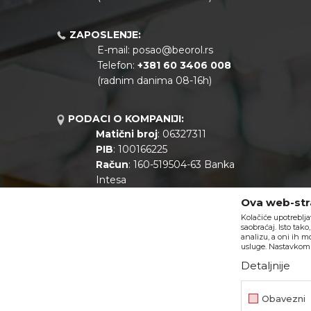
ZAPOSLENJE:
E-mail:
posao@beorol.rs
Telefon:
+381
60 3406 008
(radnim danima 08-16h)
PODACI O KOMPANIJI:
Matični broj
: 06327311
PIB
: 100166225
Račun
: 160-519504-63 Banka
Intesa
Call centar
: +381 11 44 10 147
Ova web-stra
Kolačiće upotreblja
saobraćaj. Isto tak
analizu, a oni ih m
usluge. Nastavkom k
Detaljnije
Obavezni
Nastojimo da budemo što precizniji u opisu proizvoda, prikazu s