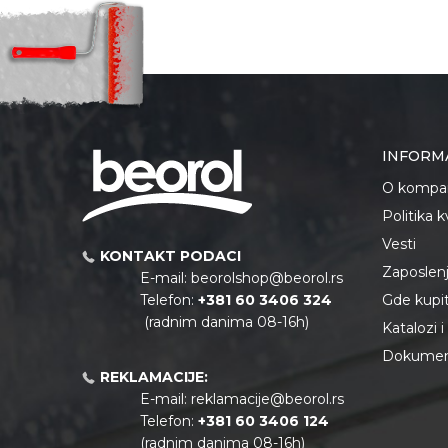
INFORM
O kompan
Politika 
Vesti
KONTAKT PODACI
Zaposlen
E-mail:
beorolshop@beorol.rs
Telefon:
+381 60 3406 324
Gde kupiti
(radnim danima 08-16h)
Katalozi 
Dokument
REKLAMACIJE:
E-mail:
reklamacije@beorol.rs
Telefon:
+381
60 3406 124
(radnim danima 08-16h)