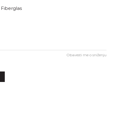
/ Fiberglas
Obavesti me o sniženju