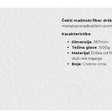
Čekić mašinski fiber drš
metaloprerađivačkim pri
Karakteristike
:
Dimenzija
: 387mm
Težina glave
: 1500g
Materijal
: Drška od 
duži vek trajanja
Boja
: Crveno-crna
Karakteristika
Vredno
Ime/Nadimak
Kategorija
Čekići
Dimenzija
387MM
Drška
Fiber-E
Poruka
Materijal
Ugljenič