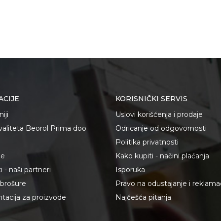
ACIJE
KORISNIČKI SERVIS
iji
Uslovi korišćenja i prodaje
kvaliteta Beorol Prima doo
Odricanje od odgovornosti
Politika privatnosti
je
Kako kupiti - načini plaćanja
 - naši partneri
Isporuka
i brošure
Pravo na odustajanje i reklama
acija za proizvode
Najčešća pitanja