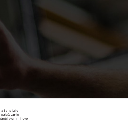
 i analizirali
 oglašavanje i
trebljavali njihove