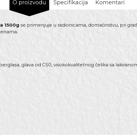
O proizvodu
Specifikacija
Komentari
ka 1500g
se primenjuje u radionicama, domaćinstvu, pri gra
menama.
fiberglasa, glava od C50, visokokvalitetnog čelika sa lakir
st
Email adresa
rgo
ni čelik