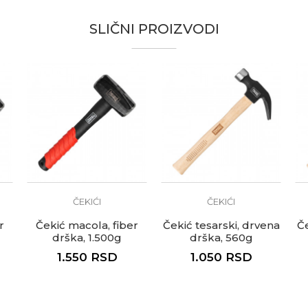
SLIČNI PROIZVODI
, Baštovani, Bravari, Električari, Fasaderi, Gipsari, Izolateri, 
i, Moleri i farbari, Monteri, Parketari, Stolari, Tapetari, Tesari
te koliko je 4 + 1 :
ČEKIĆI
ČEKIĆI
r
Čekić macola, fiber
Čekić tesarski, drvena
Če
drška, 1.500g
drška, 560g
1.550
RSD
1.050
RSD