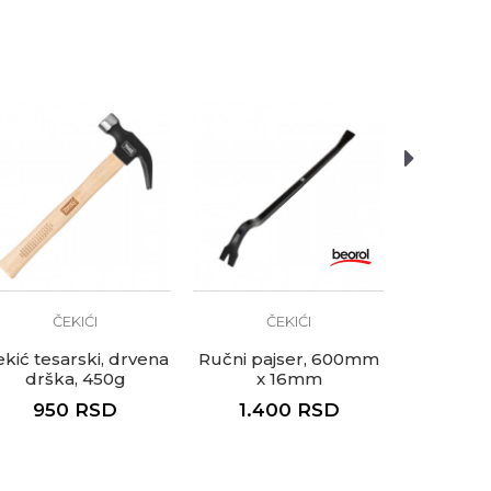
Kamenoresci, Keramičari,
, Varioci, Vodoinstalateri,
ČEKIĆI
ČEKIĆI
Č
kić tesarski, drvena
Ručni pajser, 600mm
Ručni paj
drška, 450g
x 16mm
x
950
RSD
1.400
RSD
2.7