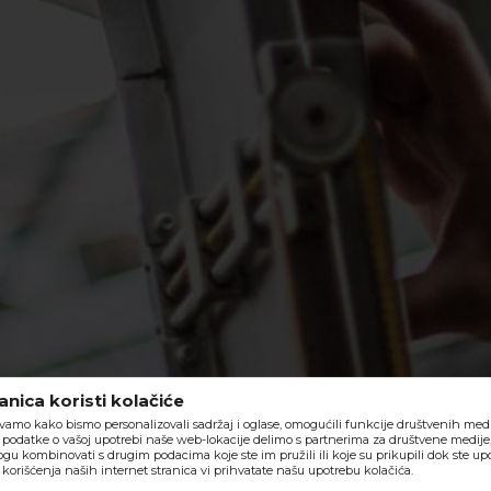
nica koristi kolačiće
vamo kako bismo personalizovali sadržaj i oglase, omogućili funkcije društvenih medija
o, podatke o vašoj upotrebi naše web-lokacije delimo s partnerima za društvene medije,
ogu kombinovati s drugim podacima koje ste im pružili ili koje su prikupili dok ste upo
orišćenja naših internet stranica vi prihvatate našu upotrebu kolačića.