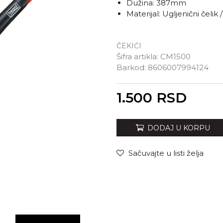
Dužina: 387mm
Materijal: Ugljenični čelik 
ČEKIĆI
Šifra artikla:
CM1500
Barkod:
8606007994124
Unesi količinu
1.500
RSD
DODAJ U KORPU
Sačuvajte u listi želja