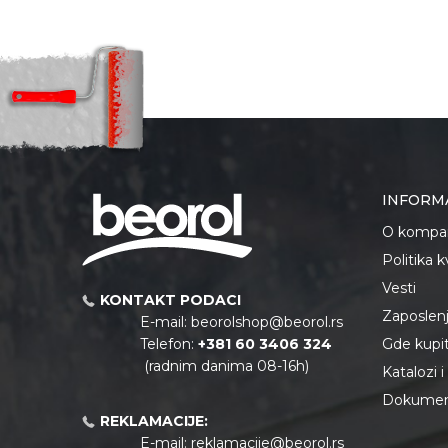
INFORM
O kompan
Politika 
Vesti
KONTAKT PODACI
Zaposlen
E-mail:
beorolshop@beorol.rs
Telefon:
+381 60 3406 324
Gde kupiti
(radnim danima 08-16h)
Katalozi 
Dokument
REKLAMACIJE:
E-mail:
reklamacije@beorol.rs