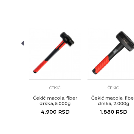
Težina
1,5kg
Armirači
Zanati
Mehaničar
Zidari
Anti-spam zaštita - izračunaj
Brendovi
Beorol
POŠALJI
ĆI
ČEKIĆI
ČEKIĆI
ki, drvena
Čekić macola, fiber
Čekić macola, fibe
 225g
drška, 5.000g
drška, 2.000g
RSD
4.900
RSD
1.880
RSD