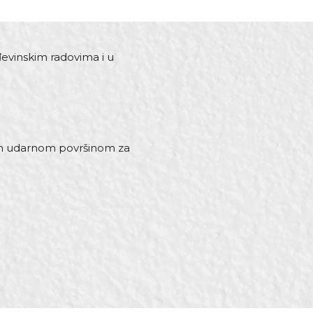
đevinskim radovima i u
anom udarnom površinom za