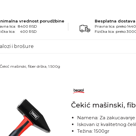
inimalna vrednost porudžbine
Besplatna dostava
avna lica: 8400 RSD
Pravna lica: preko 14
zička lica: 400 RSD
Fizička lica: preko 30
alozi i brošure
Čekić mašinski, fiber drška, 1.500g
Čekić mašinski, fib
Namena: Za zakucavanje ek
Iskovan iz kvalitetnog čel
Težina: 1500gr