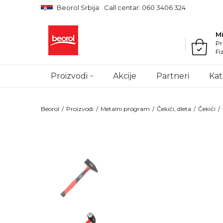
Beorol Srbija
Call centar: 060 3406 324
M
Pr
Fi
Proizvodi
Akcije
Partneri
Kat
Beorol
Proizvodi
Metalni program
Čekići, dleta
Čekići