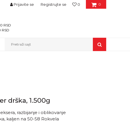
Prijavite se
Registrujte se
0
0
400 RSD
00 RSD
Pretraži sajt
er drška, 1.500g
sera, razbijanje i oblikovanje
ika, kaljen na 50-58 Rokvela