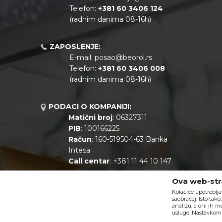
Telefon:
+381
60 3406 124
(radnim danima 08-16h)
ZAPOSLENJE:
E-mail:
posao@beorol.rs
Telefon:
+381
60 3406 008
(radnim danima 08-16h)
PODACI O KOMPANIJI:
Matični broj
: 06327311
PIB
: 100166225
Račun
: 160-519504-63 Banka
Intesa
Call centar
: +381 11 44 10 147
Ova web-stra
Kolačiće upotreblja
saobraćaj. Isto tak
analizu, a oni ih m
usluge. Nastavkom k