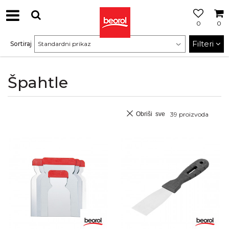
0
0
Filteri
Sortiraj
Špahtle
Obriši sve
39
proizvoda