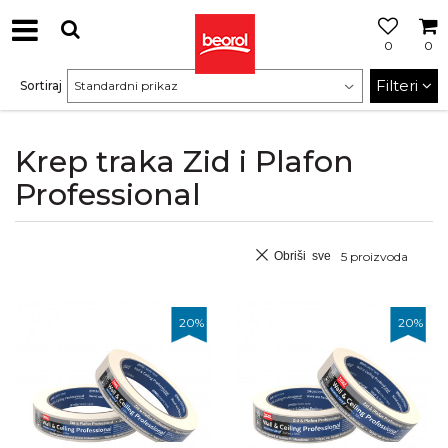
0
0
Filteri
Sortiraj
Krep traka Zid i Plafon
Professional
Obriši sve
5
proizvoda
20
%
20
%