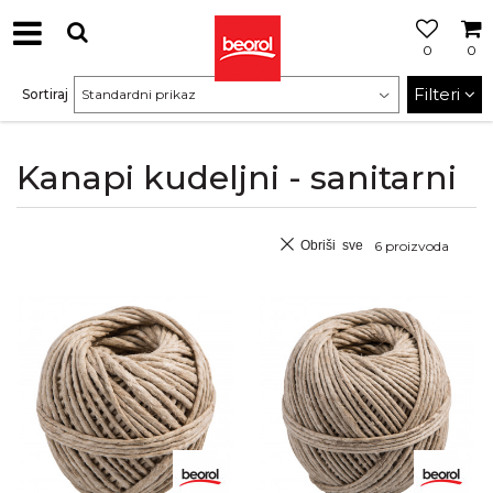
0
0
Filteri
Sortiraj
Kanapi kudeljni - sanitarni
Obriši sve
6
proizvoda