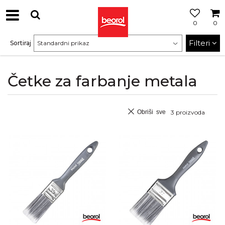
0
0
Filteri
Sortiraj
Četke za farbanje metala
Obriši sve
3
proizvoda