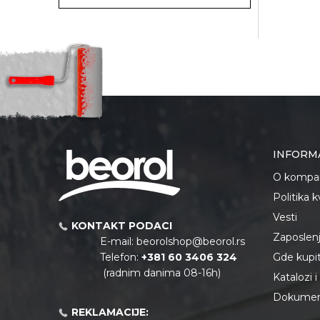
INFORM
O kompan
Politika 
Vesti
KONTAKT PODACI
Zaposlen
E-mail:
beorolshop@beorol.rs
Telefon:
+381 60 3406 324
Gde kupiti
(radnim danima 08-16h)
Katalozi 
Dokument
REKLAMACIJE: