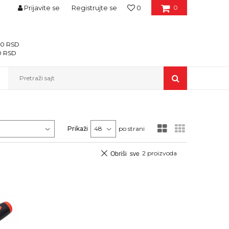
Prijavite se
Registrujte se
0
0
400 RSD
00 RSD
Pretraži sajt
Prikaži
po strani
2
proizvoda
Obriši sve