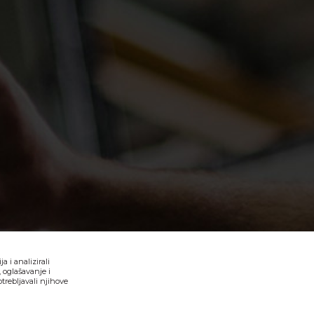
 i analizirali
 oglašavanje i
trebljavali njihove