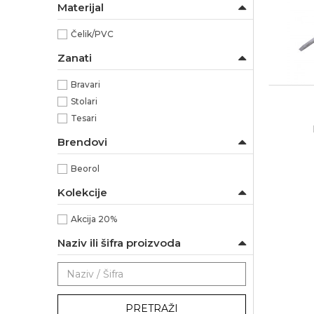
Materijal
Čelik/PVC
Zanati
Bravari
Stolari
Tesari
Brendovi
Beorol
Kolekcije
Akcija 20%
Naziv ili šifra proizvoda
PRETRAŽI