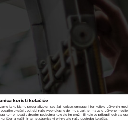
nica koristi kolačiće
vamo kako bismo personalizovali sadržaj i oglase, omogućili funkcije društvenih medija
o, podatke o vašoj upotrebi naše web-lokacije delimo s partnerima za društvene medije,
ogu kombinovati s drugim podacima koje ste im pružili ili koje su prikupili dok ste upo
orišćenja naših internet stranica vi prihvatate našu upotrebu kolačića.