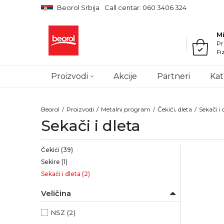
Beorol Srbija
Call centar: 060 3406 324
M
Pr
Fi
Proizvodi
Akcije
Partneri
Kat
Beorol
Proizvodi
Metalni program
Čekići, dleta
Sekači i 
Sekači i dleta
Čekići
(39)
Sekire
(1)
Sekači i dleta
(2)
Veličina
NSZ
(2)