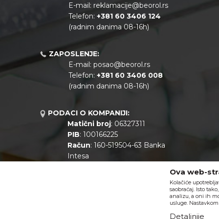
E-mail:
reklamacije@beorol.rs
Telefon:
+381
60 3406 124
(radnim danima 08-16h)
ZAPOSLENJE:
E-mail:
posao@beorol.rs
Telefon:
+381
60 3406 008
(radnim danima 08-16h)
PODACI O KOMPANIJI:
Matični broj
: 06327311
PIB
: 100166225
Račun
: 160-519504-63 Banka
Intesa
Call centar
: +381 11 44 10 147
Ova web-stra
Kolačiće upotreblja
saobraćaj. Isto tak
analizu, a oni ih m
usluge. Nastavkom k
Detaljnije