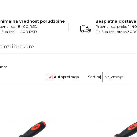
inimalna vrednost porudžbine
Besplatna dostava
avna lica: 8400 RSD
Pravna lica: preko 14
zička lica: 400 RSD
Fizička lica: preko 30
alozi i brošure
dleta
Autopretraga
Sortiraj