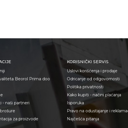
ACIJE
KORISNIČKI SERVIS
iji
Uslovi korišćenja i prodaje
kvaliteta Beorol Prima doo
Odricanje od odgovornosti
Politika privatnosti
je
Kako kupiti - načini plaćanja
 - naši partneri
Isporuka
i brošure
Pravo na odustajanje i reklama
acija za proizvode
Najčešća pitanja