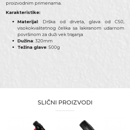
proizvodnim primenama.
Karakteristike:
Materijal
: Drška od drveta, glava od C50,
visokokvalitetnog čelika sa lakiranom udarnom
površinom za duži vek trajanja
Dužina
: 320mm
Težina glave
: 500g
Karakteristika
Vrednost
Ime/Nadimak
Kategorija
Čekići
Dimenzija
320MM
Email adresa
Drška
Drvena
Materijal
Ugljenični čelik
SLIČNI PROIZVODI
Težina
500gr
Poruka
Armirači, Baštovani, Bravari,
Električari, Fasaderi, Gipsari,