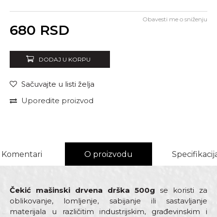
Obavesti me o sniženju
Unesi količinu
680
RSD
DODAJ U KORPU
Sačuvajte u listi želja
Uporedite proizvod
Komentari
O proizvodu
Specifikacij
Čekić mašinski drvena drška 500g
se koristi za
oblikovanje, lomljenje, sabijanje ili sastavljanje
materijala u različitim industrijskim, građevinskim i