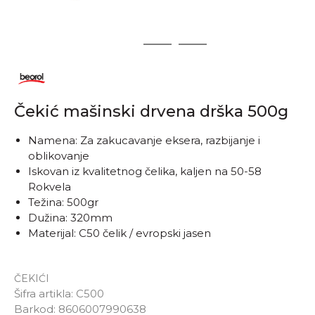
1
2
3
Čekić mašinski drvena drška 500g
Namena: Za zakucavanje eksera, razbijanje i
oblikovanje
Iskovan iz kvalitetnog čelika, kaljen na 50-58
Rokvela
Težina: 500gr
Dužina: 320mm
Materijal: C50 čelik / evropski jasen
ČEKIĆI
Šifra artikla:
C500
Barkod:
8606007990638