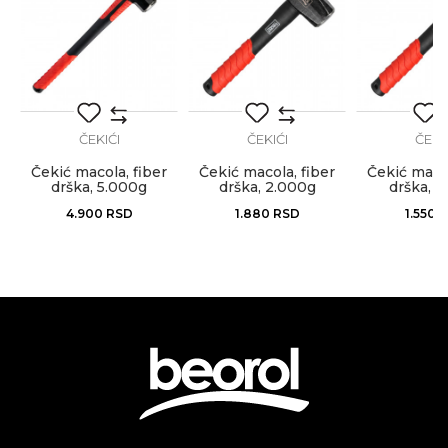
Izolateri, Kamenoresci, Keramičari,
Zanati
Mehaničari, Moleri i farbari,
Monteri, Parketari, Stolari,
Tapetari, Tesari, Varioci,
Vodoinstalateri, Zidari
Anti-spam zaštita - izračunajte koliko je 2 + 3 :
Brendovi
Beorol
ČEKIĆI
ČEKIĆI
ČEKI
Čekić macola, fiber
Čekić macola, fiber
Čekić macol
POŠALJI
drška, 5.000g
drška, 2.000g
drška, 1
4.900
RSD
1.880
RSD
1.550
R