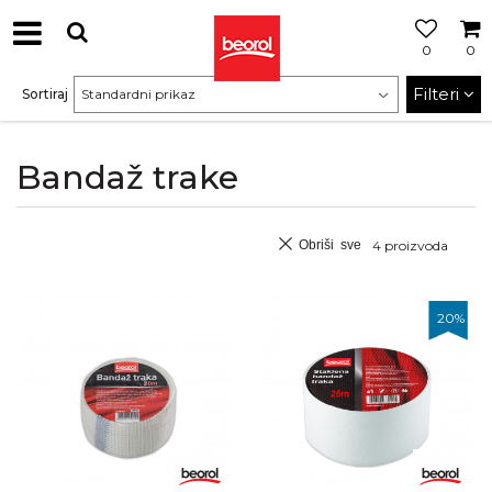
0
0
Filteri
Sortiraj
Bandaž trake
Obriši sve
4
proizvoda
20
%