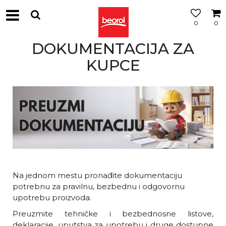
0
0
DOKUMENTACIJA ZA
KUPCE
Na jednom mestu pronađite dokumentaciju
potrebnu za pravilnu, bezbednu i odgovornu
upotrebu proizvoda.
Preuzmite tehničke i bezbednosne listove,
deklaracije, uputstva za upotrebu i druge dostupne