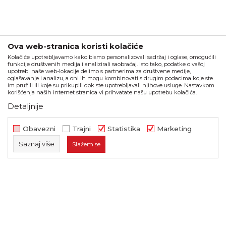
Ova web-stranica koristi kolačiće
Kolačiće upotrebljavamo kako bismo personalizovali sadržaj i oglase, omogućili
funkcije društvenih medija i analizirali saobraćaj. Isto tako, podatke o vašoj
upotrebi naše web-lokacije delimo s partnerima za društvene medije,
oglašavanje i analizu, a oni ih mogu kombinovati s drugim podacima koje ste
im pružili ili koje su prikupili dok ste upotrebljavali njihove usluge. Nastavkom
korišćenja naših internet stranica vi prihvatate našu upotrebu kolačića.
Detaljnije
Obavezni
Trajni
Statistika
Marketing
Saznaj više
Slažem se
Obavezni
Trajni
Statistika
Marketing