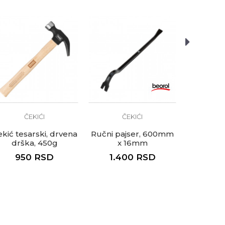
ČEKIĆI
ČEKIĆI
Č
kić tesarski, drvena
Ručni pajser, 600mm
Ručni paj
drška, 450g
x 16mm
x
950
RSD
1.400
RSD
2.7