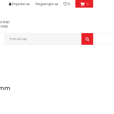
Prijavite se
Registrujte se
0
0
400 RSD
00 RSD
Pretraži sajt
30mm