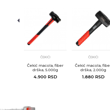
Brendovi
Beorol
Anti-spam zaštita - izračunaj
POŠALJI
ĆI
ČEKIĆI
ČEKIĆI
ki, drvena
Čekić macola, fiber
Čekić macola, fibe
 225g
drška, 5.000g
drška, 2.000g
RSD
4.900
RSD
1.880
RSD