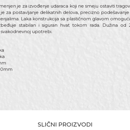
enjen je za izvođenje udaraca koji ne smeju ostaviti trago
e za postavljanje delikatnih delova, precizno podešavanje
erijalima. Laka konstrukcija sa plastičnom glavom omogućav
zbeđuje stabilan i siguran hvat tokom rada. Dužina od
ri svakodnevnoj upotrebi.
ka
ika
6mm
× 30mm
st
Email adresa
 Električari, Fasaderi, Gipsari, Hobby, Izolateri, Keramičari, Me
SLIČNI PROIZVODI
, Stolari, Tapetari, Tesari