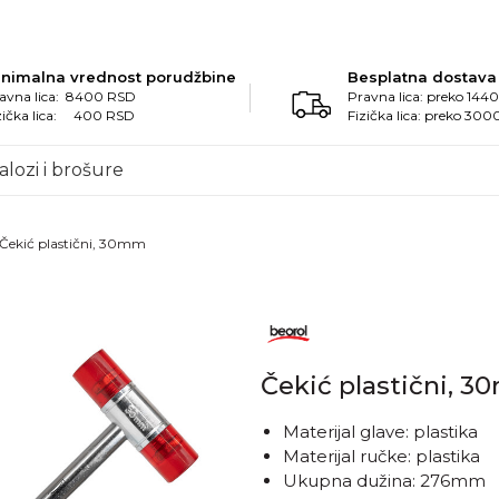
inimalna vrednost porudžbine
Besplatna dostava
avna lica: 8400 RSD
Pravna lica: preko 14
zička lica: 400 RSD
Fizička lica: preko 30
alozi i brošure
Čekić plastični, 30mm
Čekić plastični, 
Materijal glave: plastika
Materijal ručke: plastika
Ukupna dužina: 276mm