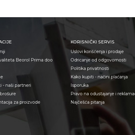
ACIJE
KORISNIČKI SERVIS
iji
Uslovi korišćenja i prodaje
kvaliteta Beorol Prima doo
Odricanje od odgovornosti
Politika privatnosti
je
Kako kupiti - načini plaćanja
 - naši partneri
Isporuka
i brošure
Pravo na odustajanje i reklama
acija za proizvode
Najčešća pitanja