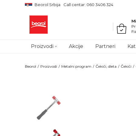
Beorol Srbija
Call centar: 060 3406 324
M
Pr
Fi
Proizvodi
Akcije
Partneri
Kat
Beorol
Proizvodi
Metalni program
Čekići, dleta
Čekići