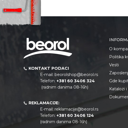
INFORM
O kompan
Politika 
Vesti
KONTAKT PODACI
Zaposlen
E-mail:
beorolshop@beorol.rs
Telefon:
+381 60 3406 324
Gde kupiti
(radnim danima 08-16h)
Katalozi 
Dokument
REKLAMACIJE:
E-mail:
reklamacije@beorol.rs
Telefon:
+381
60 3406 124
(radnim danima 08-16h)