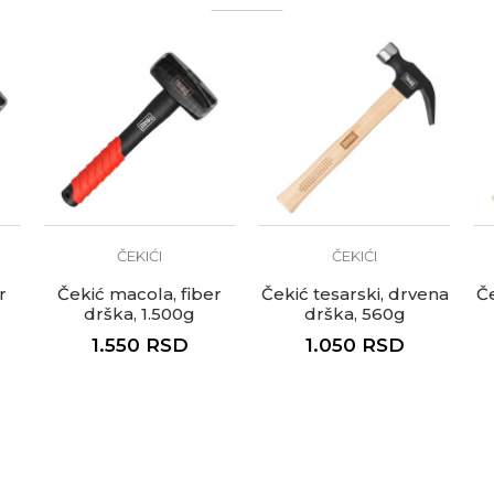
te koliko je 9 - 4 :
ČEKIĆI
ČEKIĆI
r
Čekić macola, fiber
Čekić tesarski, drvena
Če
drška, 1.500g
drška, 560g
1.550
RSD
1.050
RSD