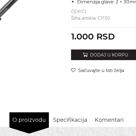
Dimenzija glave: 2 × 30
ČEKIĆI
Šifra artikla:
CP30
Unesi količinu
1.000
RSD
DODAJ U KORPU
Sačuvajte u listi želja
O proizvodu
Specifikacija
Komentari