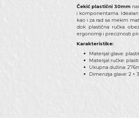
Čekić plastični 30mm
nam
i komponentama. Idealan j
kao i za rad sa mekim mat
dok plastična ručka obe
ergonomiji i preciznosti p
Karakteristike:
Materijal glave: plasti
Materijal ručke: plast
Ukupna dužina: 27
Dimenzija glave: 2 
Karakteristika
Vredno
Ime/Nadimak
Kategorija
Čekići
Materijal
Plastika
Težina
440gr
Poruka
Bravari,
Zanati
Parketari