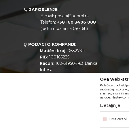
ZAPOSLENJE:
E-mail:
posao@beorol.rs
Telefon:
+381
60 3406 008
(radnim danima 08-16h)
PODACI O KOMPANIJI:
Matični broj
: 06327311
PIB
: 100166225
Račun
: 160-519504-63 Banka
Intesa
Call centar
: +381 11 44 10 147
Ova web-stra
Kolačiće upotreblja
saobraćaj. Isto tak
analizu, a oni ih m
usluge. Nastavkom k
Detaljnije
Obavezni
Nastojimo da budemo što precizniji u opisu proizvoda, prikazu s