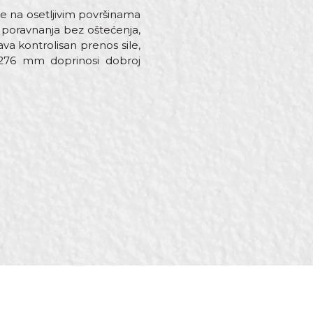
ve na osetljivim površinama
 poravnanja bez oštećenja,
a kontrolisan prenos sile,
 276 mm doprinosi dobroj
haničari, Monteri,