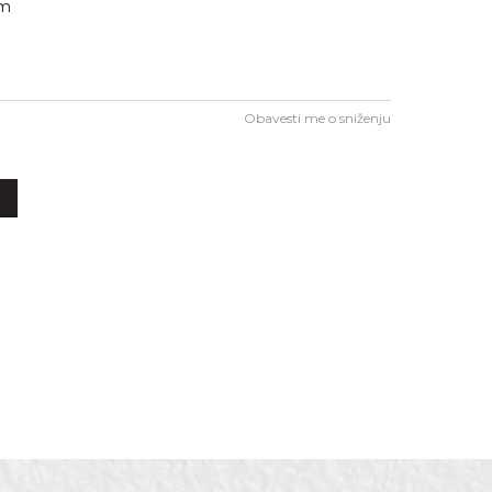
mm
Obavesti me o sniženju