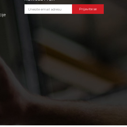
Prijavite se
cije