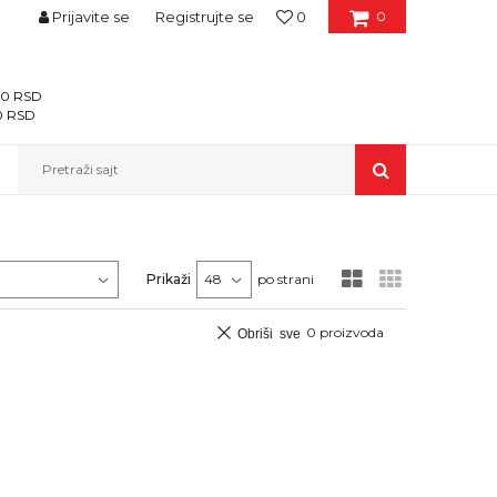
Prijavite se
Registrujte se
0
0
400 RSD
00 RSD
Pretraži sajt
Prikaži
po strani
0
proizvoda
Obriši sve