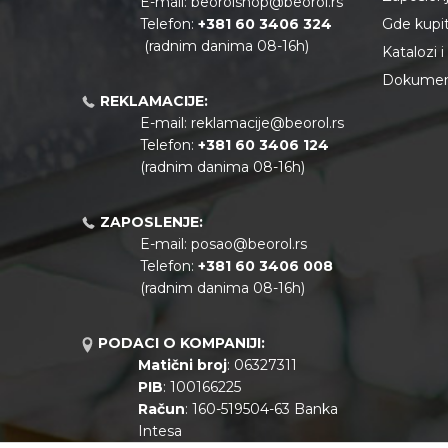
E-mail:
beorolshop@beorol.rs
Telefon:
+381 60 3406 324
Gde kupiti
(radnim danima 08-16h)
Katalozi 
Dokument
REKLAMACIJE:
E-mail:
reklamacije@beorol.rs
Telefon:
+381
60 3406 124
(radnim danima 08-16h)
ZAPOSLENJE:
E-mail:
posao@beorol.rs
Telefon:
+381
60 3406 008
(radnim danima 08-16h)
PODACI O KOMPANIJI:
Matični broj
: 06327311
PIB
: 100166225
Račun
: 160-519504-63 Banka
Intesa