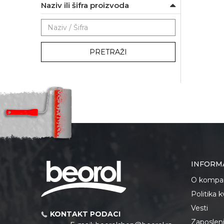
Naziv ili šifra proizvoda
PRETRAŽI
INFORM
O kompan
Politika 
Vesti
KONTAKT PODACI
Zaposlen