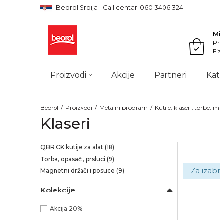
Beorol Srbija
Call centar: 060 3406 324
M
Pr
Fi
Proizvodi
Akcije
Partneri
Kat
Beorol
Proizvodi
Metalni program
Kutije, klaseri, torbe,
Klaseri
QBRICK kutije za alat
(18)
Torbe, opasači, prsluci
(9)
Za izabr
Magnetni držači i posude
(9)
Kolekcije
Akcija 20%