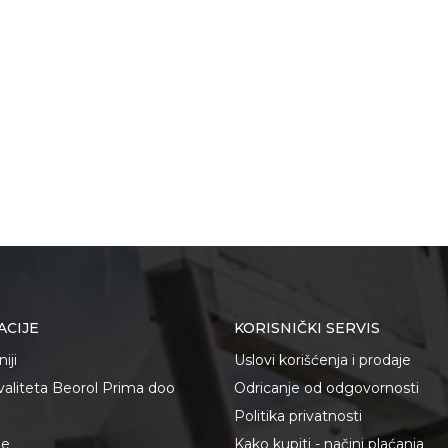
ACIJE
KORISNIČKI SERVIS
iji
Uslovi korišćenja i prodaje
kvaliteta Beorol Prima doo
Odricanje od odgovornosti
Politika privatnosti
je
Kako kupiti - načini plaćanja