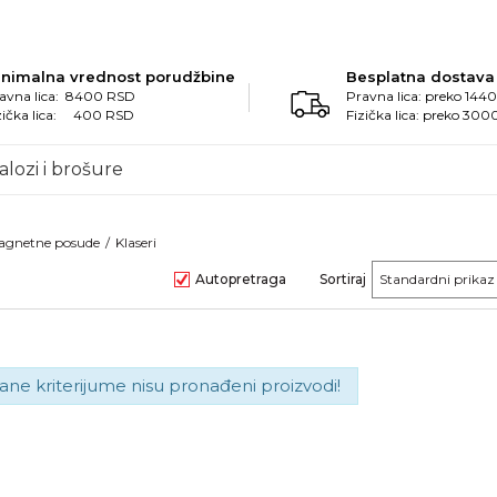
inimalna vrednost porudžbine
Besplatna dostava
avna lica: 8400 RSD
Pravna lica: preko 14
zička lica: 400 RSD
Fizička lica: preko 30
alozi i brošure
 magnetne posude
Klaseri
Autopretraga
Sortiraj
ane kriterijume nisu pronađeni proizvodi!