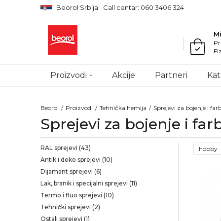
Beorol Srbija
Call centar: 060 3406 324
M
Pr
Fi
Proizvodi
Akcije
Partneri
Kat
Beorol
Proizvodi
Tehnička hemija
Sprejevi za bojenje i far
Sprejevi za bojenje i far
RAL sprejevi
(43)
hobby
Antik i deko sprejevi
(10)
Dijamant sprejevi
(6)
Lak, branik i specijalni sprejevi
(11)
Termo i fluo sprejevi
(10)
Tehnički sprejevi
(2)
Ostali sprejevi
(1)