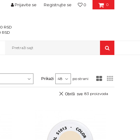
Prijavite se
Registrujte se
0
0
400 RSD
00 RSD
Pretraži sajt
Prikaži
po strani
83
proizvoda
Obriši sve