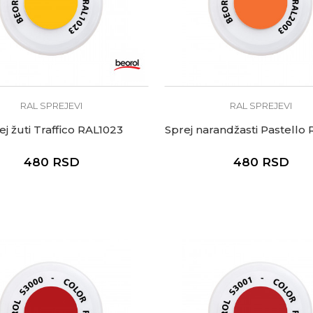
RAL SPREJEVI
RAL SPREJEVI
ej žuti Traffico RAL1023
Sprej narandžasti Pastello
480
RSD
480
RSD