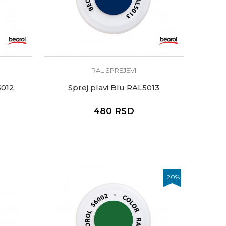
RAL SPREJEVI
5012
Sprej plavi Blu RAL5013
480
RSD
20
%