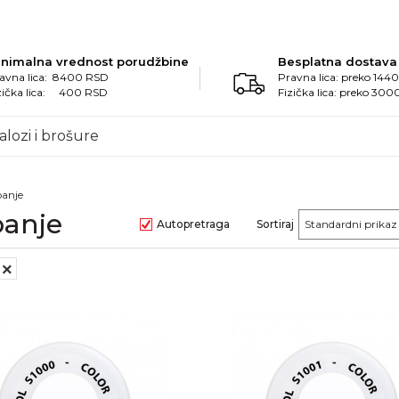
inimalna vrednost porudžbine
Besplatna dostava
avna lica: 8400 RSD
Pravna lica: preko 14
zička lica: 400 RSD
Fizička lica: preko 30
alozi i brošure
banje
banje
Autopretraga
Sortiraj