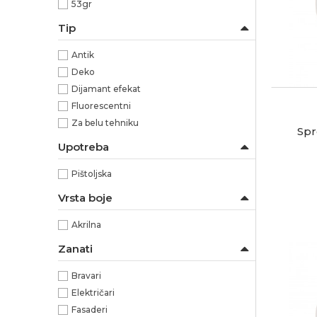
53gr
Tip
Antik
Deko
Dijamant efekat
Fluorescentni
Za belu tehniku
Spr
Upotreba
Pištoljska
Vrsta boje
Akrilna
Zanati
Bravari
Električari
Fasaderi