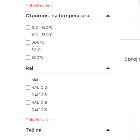
Prikažite više
Otpornost na temperaturu
100 - 120ᵒC
100 - 130ᵒC
300ᵒC
50ᵒC
600ᵒC
Sprej 
Ral
Mat
RAL1013
RAL1015
RAL1018
RAL1021
Prikažite više
Težina