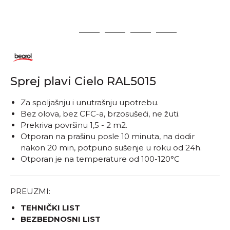
1
2
3
4
5
Sprej plavi Cielo RAL5015
​​​​​​Za spoljašnju i unutrašnju upotrebu.
Bez olova, bez CFC-a, brzosušeći, ne žuti.
Prekriva površinu 1,5 - 2 m2.
Otporan na prašinu posle 10 minuta, na dodir
nakon 20 min, potpuno sušenje u roku od 24h.
Otporan je na temperature od 100-120°C
PREUZMI:
TEHNIČKI LIST
BEZBEDNOSNI LIST