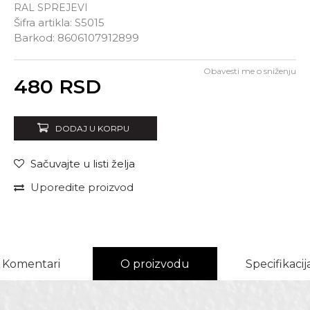
RAL SPREJEVI
Šifra artikla:
S5015
Barkod:
8606107912899
Obavesti me o sniženju
Unesi količinu
480
RSD
DODAJ U KORPU
Sačuvajte u listi želja
Uporedite proizvod
Komentari
O proizvodu
Specifikacij