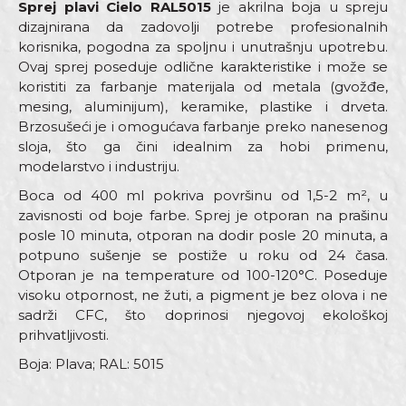
Sprej plavi Cielo RAL5015
je akrilna boja u spreju
dizajnirana da zadovolji potrebe profesionalnih
korisnika, pogodna za spoljnu i unutrašnju upotrebu.
Ovaj sprej poseduje odlične karakteristike i može se
koristiti za farbanje materijala od metala (gvožđe,
mesing, aluminijum), keramike, plastike i drveta.
Brzosušeći je i omogućava farbanje preko nanesenog
sloja, što ga čini idealnim za hobi primenu,
modelarstvo i industriju.
Boca od 400 ml pokriva površinu od 1,5-2 m², u
zavisnosti od boje farbe. Sprej je otporan na prašinu
posle 10 minuta, otporan na dodir posle 20 minuta, a
potpuno sušenje se postiže u roku od 24 časa.
Otporan je na temperature od 100-120°C. Poseduje
visoku otpornost, ne žuti, a pigment je bez olova i ne
sadrži CFC, što doprinosi njegovoj ekološkoj
prihvatljivosti.
Boja: Plava; RAL: 5015
Karakteristika
Vrednost
Ime/Nadimak