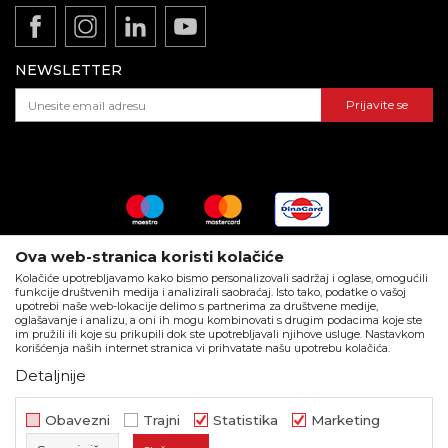
Zaposlenje
REKLAMACIJE:
Politika privatnosti
E-mail:
reklamacije@beorol.rs
Gde kupiti - naši partneri
Kako kupiti - načini plaćanja
Telefon:
+381
60 3406 124
(radnim danima 08-16h)
Katalozi i brošure
NEWSLETTER
Isporuka
Dokumentacija za proizvode
Pravo na odustajanje i reklamacije
Prijavite se
ZAPOSLENJE:
Najčešća pitanja
E-mail:
posao@beorol.rs
Telefon:
+381
60 3406 008
(radnim danima 08-
16h)
PODACI O KOMPANIJI:
Matični broj
: 06327311
Ova web-stranica koristi kolačiće
PIB
: 100166225
Kolačiće upotrebljavamo kako bismo personalizovali sadržaj i oglase, omogućili
funkcije društvenih medija i analizirali saobraćaj. Isto tako, podatke o vašoj
Račun
: 160-519504-63 Banka Intesa
upotrebi naše web-lokacije delimo s partnerima za društvene medije,
Call centar
: +381 11 44 10 147
oglašavanje i analizu, a oni ih mogu kombinovati s drugim podacima koje ste
im pružili ili koje su prikupili dok ste upotrebljavali njihove usluge. Nastavkom
korišćenja naših internet stranica vi prihvatate našu upotrebu kolačića.
Detaljnije
Nastojimo da budemo što precizniji u opisu proizvoda, prikazu slika i
samih cena, ali ne možemo garantovati da su sve informacije kompletne
i bez grešaka. Svi artikli prikazani na sajtu su deo naše ponude i ne
Obavezni
Trajni
Statistika
Marketing
podrazumeva da su dostupni u svakom trenutku.