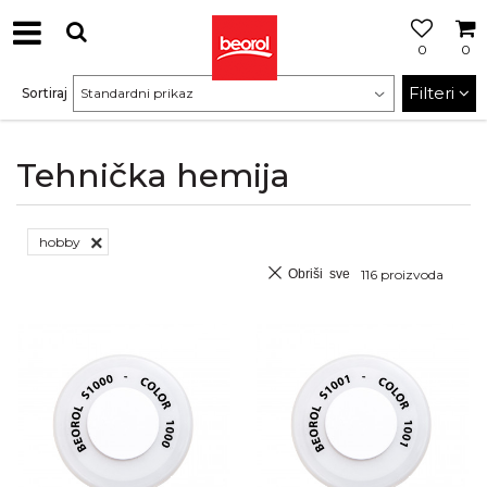
0
0
Filteri
Sortiraj
Tehnička hemija
hobby
Obriši sve
116
proizvoda