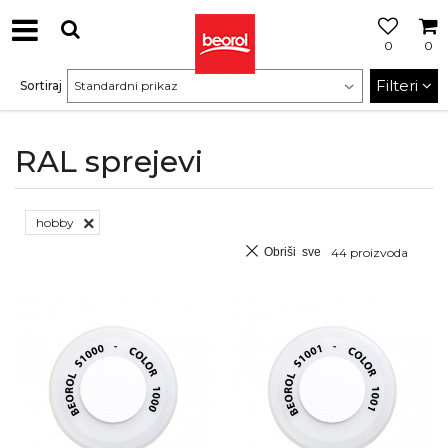
0
0
Filteri
Sortiraj
RAL sprejevi
hobby
Obriši sve
44
proizvoda