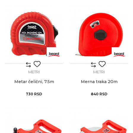
METRI
METRI
Metar čelični, 7.5m
Merna traka 20m
730
RSD
840
RSD