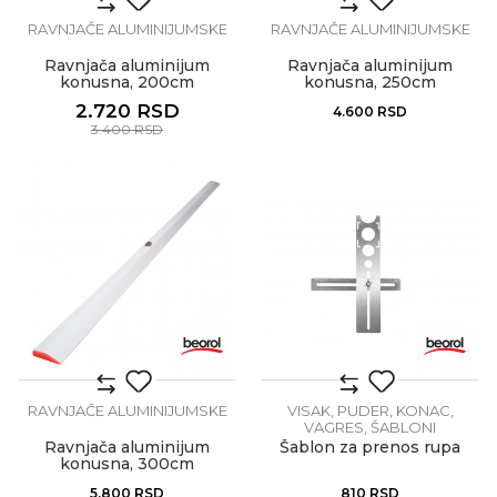
RAVNJAČE ALUMINIJUMSKE
RAVNJAČE ALUMINIJUMSKE
Ravnjača aluminijum
Ravnjača aluminijum
konusna, 200cm
konusna, 250cm
2.720
RSD
4.600
RSD
3.400
RSD
RAVNJAČE ALUMINIJUMSKE
VISAK, PUDER, KONAC,
VAGRES, ŠABLONI
Ravnjača aluminijum
Šablon za prenos rupa
konusna, 300cm
5.800
RSD
810
RSD