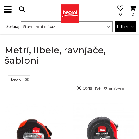
0
0
Filteri
Sortiraj
Metri, libele, ravnjače,
šabloni
beorol
Obriši sve
53
proizvoda