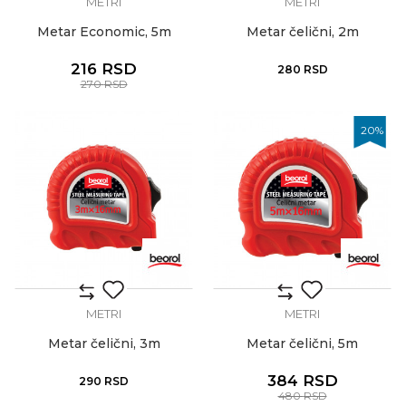
METRI
METRI
Metar Economic, 5m
Metar čelični, 2m
216
RSD
280
RSD
270
RSD
20
%
METRI
METRI
Metar čelični, 3m
Metar čelični, 5m
384
RSD
290
RSD
480
RSD