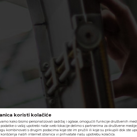
nica koristi kolačiće
vamo kako bismo personalizovali sadržaj i oglase, omogućili funkcije društvenih medija
o, podatke o vašoj upotrebi naše web-lokacije delimo s partnerima za društvene medije,
ogu kombinovati s drugim podacima koje ste im pružili ili koje su prikupili dok ste upo
orišćenja naših internet stranica vi prihvatate našu upotrebu kolačića.