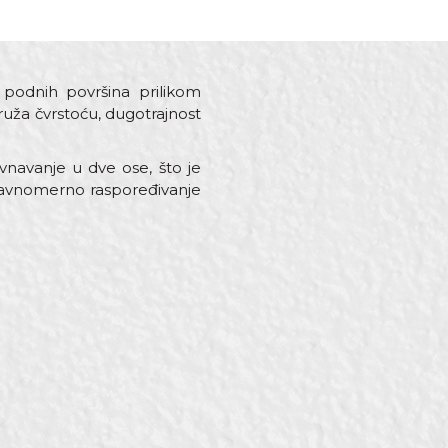
 podnih površina prilikom
ruža čvrstoću, dugotrajnost
vnavanje u dve ose, što je
ravnomerno raspoređivanje
 Parketari, Zidari