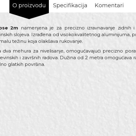
O proizvodu
Specifikacija
Komentari
 ose 2m
namenjena je za precizno izravnavanje zidnih i
nskih slojeva. Izrađena od visokokvalitetnog aluminijuma, p
 malu težinu koja olakšava rukovanje.
 dva mehura za nivelisanje, omogućavajući precizno pora
evinskih i završnih radova. Dužina od 2 metra omogućava 
lno glatkih površina.
ost
Email adresa
ače aluminijumske
nijum
ri, Gipsari, Kamenoresci, Keramičari, Moleri i farbari, Monteri,
l