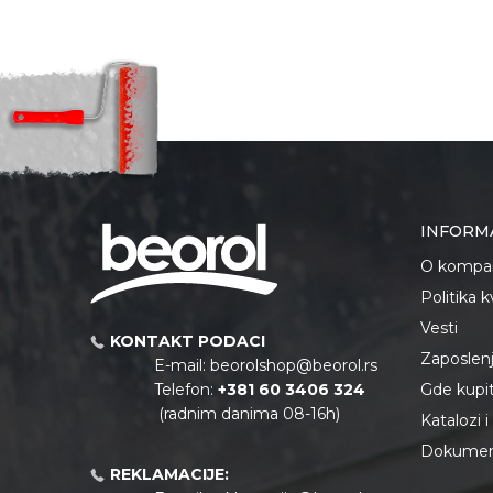
INFORM
O kompan
Politika 
Vesti
KONTAKT PODACI
Zaposlen
E-mail:
beorolshop@beorol.rs
Telefon:
+381 60 3406 324
Gde kupiti
(radnim danima 08-16h)
Katalozi 
Dokument
REKLAMACIJE: