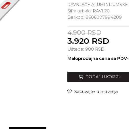
RAVNJAČE ALUMINIJUMSKE
Šifra artikla:
RAVL20
Barkod:
8606007994209
4.900
RSD
3.920
RSD
Ušteda:
980
RSD
Unesi količinu
Maloprodajna cena sa PDV
DODAJ U KORPU
Sačuvajte u listi želja