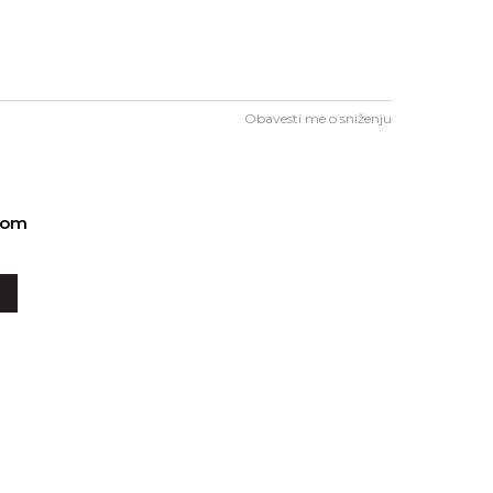
Obavesti me o sniženju
-om