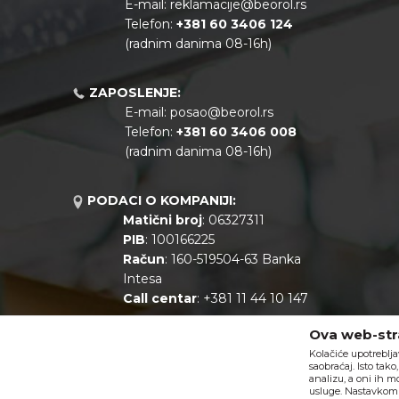
E-mail:
reklamacije@beorol.rs
Telefon:
+381
60 3406 124
(radnim danima 08-16h)
ZAPOSLENJE:
E-mail:
posao@beorol.rs
Telefon:
+381
60 3406 008
(radnim danima 08-16h)
PODACI O KOMPANIJI:
Matični broj
: 06327311
PIB
: 100166225
Račun
: 160-519504-63 Banka
Intesa
Call centar
: +381 11 44 10 147
Ova web-stra
Kolačiće upotreblja
saobraćaj. Isto tak
analizu, a oni ih m
usluge. Nastavkom k