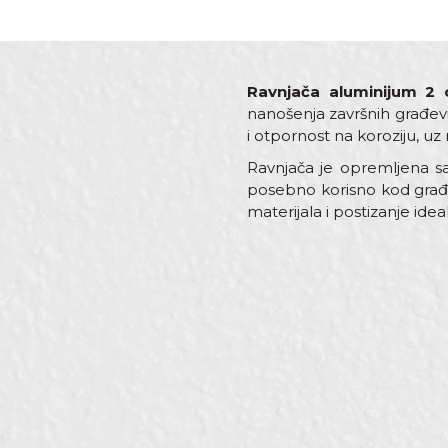
Ravnjača aluminijum 2
nanošenja završnih građevi
i otpornost na koroziju, uz
Ravnjača je opremljena sa
posebno korisno kod građ
materijala i postizanje idea
Karakteristika
Vredn
Ime/Nadimak
Kategorija
Ravnj
Dimenzija
2,0m
Materijal
Alumi
Poruka
Zanati
Fasade
Brendovi
Beoro