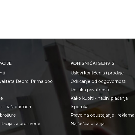
ACIJE
KORISNIČKI SERVIS
iji
Uslovi korišćenja i prodaje
kvaliteta Beorol Prima doo
Odricanje od odgovornosti
Politika privatnosti
je
Kako kupiti - načini plaćanja
 - naši partneri
Isporuka
i brošure
Pravo na odustajanje i reklama
acija za proizvode
Najčešća pitanja