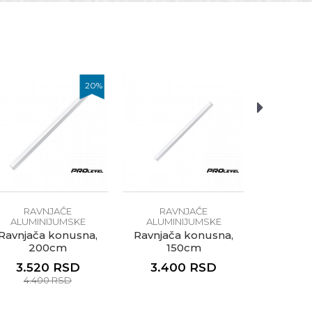
20
%
RAVNJAČE
RAVNJAČE
RA
ALUMINIJUMSKE
ALUMINIJUMSKE
ALUMI
Ravnjača konusna,
Ravnjača konusna,
Ravnja
200cm
150cm
3.520
RSD
3.400
RSD
5.6
4.400
RSD