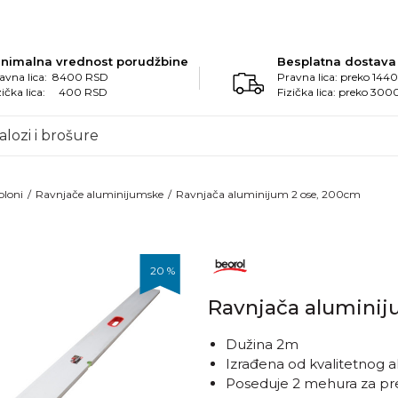
inimalna vrednost porudžbine
Besplatna dostava
avna lica: 8400 RSD
Pravna lica: preko 14
zička lica: 400 RSD
Fizička lica: preko 30
alozi i brošure
bloni
Ravnjače aluminijumske
Ravnjača aluminijum 2 ose, 200cm
20
%
Ravnjača aluminij
Dužina 2m
Izrađena od kvalitetnog 
Poseduje 2 mehura za pre