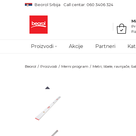
Beorol Srbija
Call centar: 060 3406 324
M
Pr
Fi
Proizvodi
Akcije
Partneri
Kat
Beorol
Proizvodi
Merni program
Metri, libele, ravnjače, ša