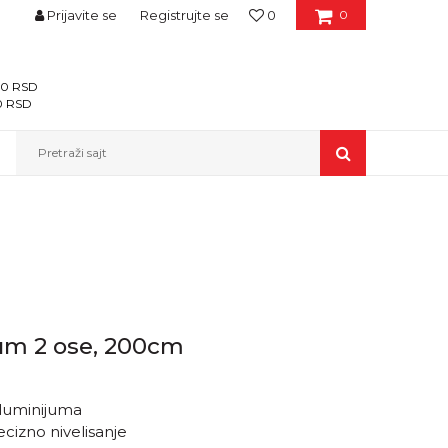
Prijavite se
Registrujte se
0
0
400 RSD
00 RSD
Pretraži sajt
um 2 ose, 200cm
aluminijuma
cizno nivelisanje