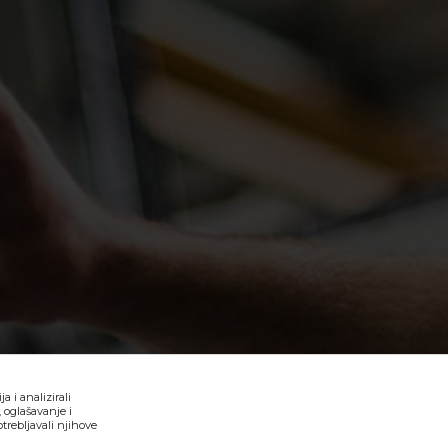
 i analizirali
 oglašavanje i
trebljavali njihove