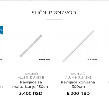
SLIČNI PROIZVODI
te koliko je 2 + 3 :
0
%
RAVNJAČE
RAVNJAČE
ALUMINIJUMSKE
ALUMINIJUMSKE
Ravnjača za
Ravnjača konusna,
cm
malterisanje, 150cm
300cm
3.400
RSD
6.200
RSD