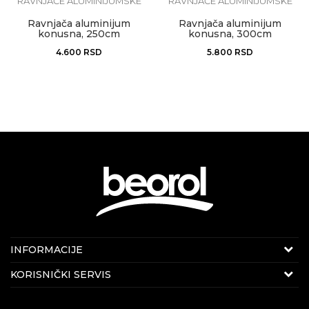
RAVNJAČE ALUMINIJUMSKE
RAVNJAČE ALUMINIJUMSKE
Ravnjača aluminijum
Ravnjača aluminijum
konusna, 250cm
konusna, 300cm
4.600
RSD
5.800
RSD
KONTAKT PODACI
INFORMACIJE
E-mail:
beorolshop@beorol.rs
O kompaniji
KORISNIČKI SERVIS
Telefon:
+381 60 3406 324
(radnim danima 08-
Politika kvaliteta Beorol Prima doo
16h)
Uslovi korišćenja i prodaje