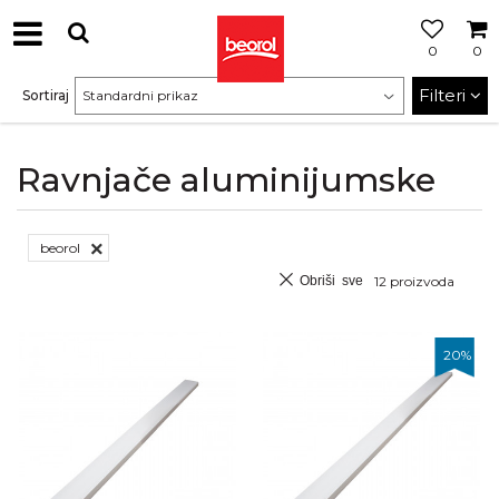
0
0
Filteri
Sortiraj
Ravnjače aluminijumske
beorol
Obriši sve
12
proizvoda
20
%