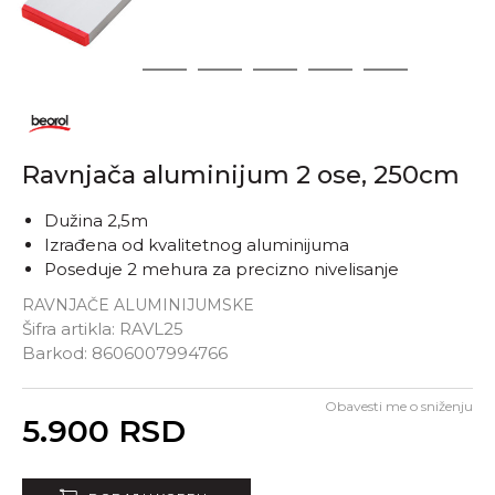
1
2
3
4
5
6
Ravnjača aluminijum 2 ose, 250cm
Dužina 2,5m
Izrađena od kvalitetnog aluminijuma
Poseduje 2 mehura za precizno nivelisanje
RAVNJAČE ALUMINIJUMSKE
Šifra artikla:
RAVL25
Barkod:
8606007994766
Obavesti me o sniženju
Unesi količinu
5.900
RSD