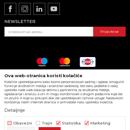
Zaposlenje
REKLAMACIJE:
Politika privatnosti
E-mail:
reklamacije@beorol.rs
Gde kupiti - naši partneri
Kako kupiti - načini plaćanja
Telefon:
+381
60 3406 124
(radnim danima 08-16h)
Katalozi i brošure
NEWSLETTER
Isporuka
Dokumentacija za proizvode
Pravo na odustajanje i reklamacije
Prijavite se
ZAPOSLENJE:
Najčešća pitanja
E-mail:
posao@beorol.rs
Telefon:
+381
60 3406 008
(radnim danima 08-
16h)
PODACI O KOMPANIJI:
Matični broj
: 06327311
Ova web-stranica koristi kolačiće
PIB
: 100166225
Kolačiće upotrebljavamo kako bismo personalizovali sadržaj i oglase, omogućili
funkcije društvenih medija i analizirali saobraćaj. Isto tako, podatke o vašoj
Račun
: 160-519504-63 Banka Intesa
upotrebi naše web-lokacije delimo s partnerima za društvene medije,
Call centar
: +381 11 44 10 147
oglašavanje i analizu, a oni ih mogu kombinovati s drugim podacima koje ste
im pružili ili koje su prikupili dok ste upotrebljavali njihove usluge. Nastavkom
korišćenja naših internet stranica vi prihvatate našu upotrebu kolačića.
Detaljnije
Nastojimo da budemo što precizniji u opisu proizvoda, prikazu slika i
samih cena, ali ne možemo garantovati da su sve informacije kompletne
i bez grešaka. Svi artikli prikazani na sajtu su deo naše ponude i ne
Obavezni
Trajni
Statistika
Marketing
podrazumeva da su dostupni u svakom trenutku.