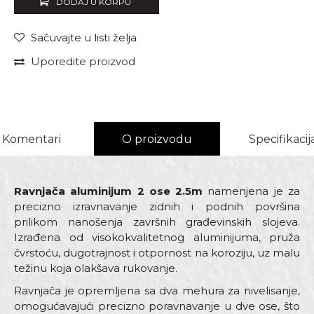
DODAJ U KORPU
Sačuvajte u listi želja
Uporedite proizvod
Komentari
O proizvodu
Specifikacij
Ravnjača aluminijum 2 ose 2.5m
namenjena je za
precizno izravnavanje zidnih i podnih površina
prilikom nanošenja završnih građevinskih slojeva.
Izrađena od visokokvalitetnog aluminijuma, pruža
čvrstoću, dugotrajnost i otpornost na koroziju, uz malu
težinu koja olakšava rukovanje.
Ravnjača je opremljena sa dva mehura za nivelisanje,
omogućavajući precizno poravnavanje u dve ose, što