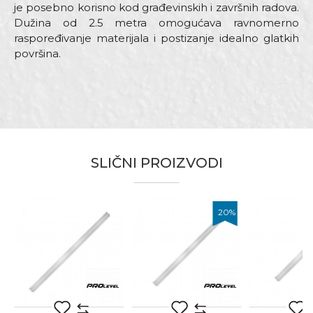
je posebno korisno kod građevinskih i završnih radova.
Dužina od 2.5 metra omogućava ravnomerno
raspoređivanje materijala i postizanje idealno glatkih
površina.
Karakteristika
Vrednost
Ime/Nadimak
Kategorija
Ravnjače aluminijumske
Dimenzija
2,5m
Email adresa
Materijal
Aluminijum
SLIČNI PROIZVODI
Fasaderi, Gipsari, Kamenoresci,
Zanati
Keramičari, Moleri i farbari,
Monteri, Parketari, Zidari
20
%
Poruka
Brendovi
Beorol