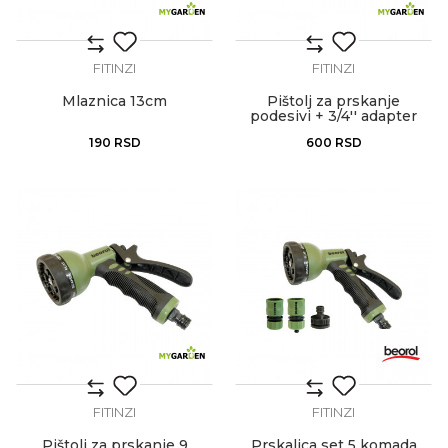
FITINZI
FITINZI
Mlaznica 13cm
Pištolj za prskanje
podesivi + 3/4'' adapter
190
RSD
600
RSD
FITINZI
FITINZI
Pištolj za prskanje 9
Prskalica set 5 komada