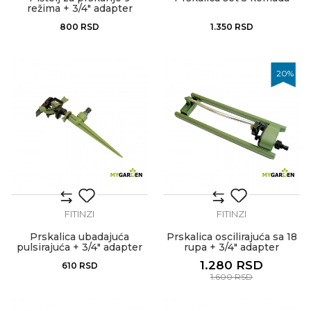
režima + 3/4" adapter
800
RSD
1.350
RSD
20
%
FITINZI
FITINZI
Prskalica ubadajuća
Prskalica oscilirajuća sa 18
pulsirajuća + 3/4" adapter
rupa + 3/4" adapter
1.280
RSD
610
RSD
1.600
RSD