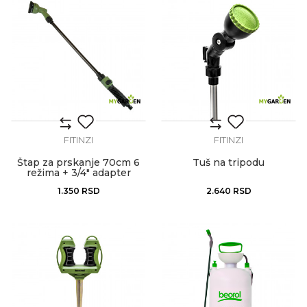
FITINZI
FITINZI
Štap za prskanje 70cm 6
Tuš na tripodu
režima + 3/4" adapter
1.350
RSD
2.640
RSD