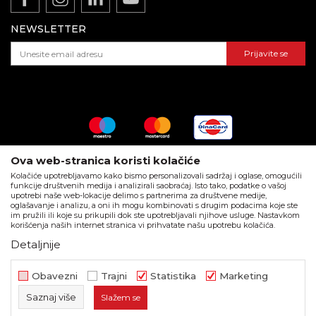
E-mail:
reklamacije@beorol.rs
Gde kupiti - naši partneri
Kako kupiti - načini plaćanja
Telefon:
+381
60 3406 124
(radnim danima 08-16h)
Katalozi i brošure
NEWSLETTER
Isporuka
Dokumentacija za proizvode
Pravo na odustajanje i reklamacije
Prijavite se
ZAPOSLENJE:
Najčešća pitanja
E-mail:
posao@beorol.rs
Telefon:
+381
60 3406 008
(radnim danima 08-
16h)
PODACI O KOMPANIJI:
Matični broj
: 06327311
Ova web-stranica koristi kolačiće
PIB
: 100166225
Kolačiće upotrebljavamo kako bismo personalizovali sadržaj i oglase, omogućili
funkcije društvenih medija i analizirali saobraćaj. Isto tako, podatke o vašoj
Račun
: 160-519504-63 Banka Intesa
upotrebi naše web-lokacije delimo s partnerima za društvene medije,
Call centar
: +381 11 44 10 147
oglašavanje i analizu, a oni ih mogu kombinovati s drugim podacima koje ste
im pružili ili koje su prikupili dok ste upotrebljavali njihove usluge. Nastavkom
korišćenja naših internet stranica vi prihvatate našu upotrebu kolačića.
Detaljnije
Nastojimo da budemo što precizniji u opisu proizvoda, prikazu slika i
samih cena, ali ne možemo garantovati da su sve informacije kompletne
i bez grešaka. Svi artikli prikazani na sajtu su deo naše ponude i ne
Obavezni
Trajni
Statistika
Marketing
podrazumeva da su dostupni u svakom trenutku.
Saznaj više
Slažem se
beorol.rs
NB SOFT
©2026
, Izrada
. Sva prava zadržana.