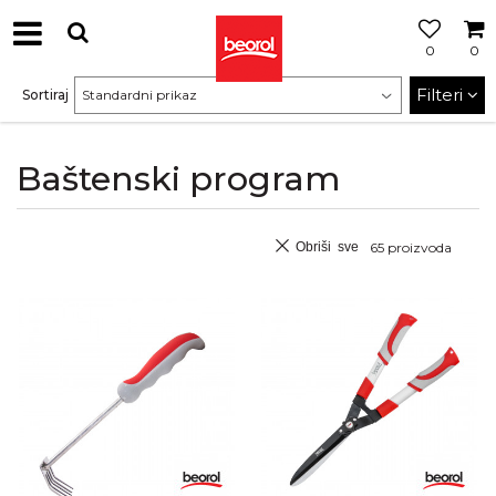
0
0
Filteri
Sortiraj
Baštenski program
Obriši sve
65
proizvoda