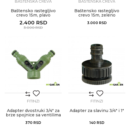
BAŠTENSKA CREVA
BAŠTENSKA CREVA
Baštensko rastegljivo
Baštensko rastegljivo
crevo 15m, plavo
crevo 15m, zeleno
2.400
RSD
3.000
RSD
3.000
RSD
FITINZI
FITINZI
Adapter dvostruki 3/4" za
Adapter za slavinu 3/4" i 1"
brze spojnice sa ventilima
370
RSD
140
RSD