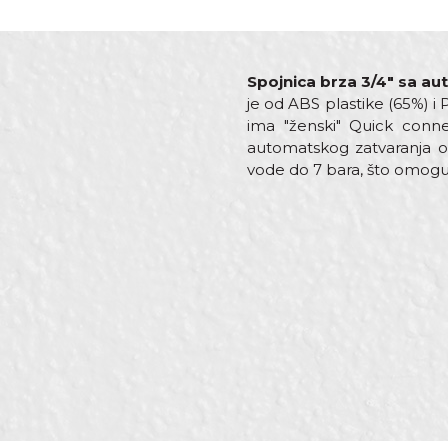
Spojnica brza 3/4" sa a
je od ABS plastike (65%) i
ima "ženski" Quick conne
automatskog zatvaranja osi
vode do 7 bara, što omog
Karakteristika
Ime/Nadimak
Kategorija
Izlaz
Materijal
Poruka
Zanati
Brendovi