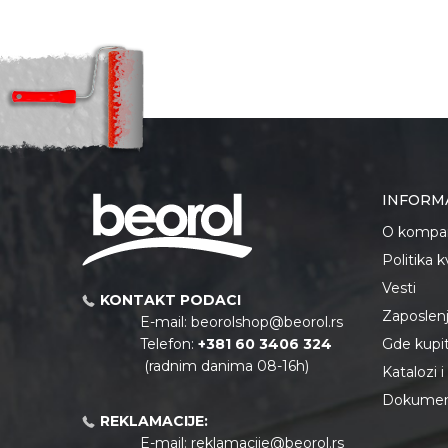
INFORM
O kompan
Politika 
Vesti
KONTAKT PODACI
Zaposlen
E-mail:
beorolshop@beorol.rs
Telefon:
+381 60 3406 324
Gde kupiti
(radnim danima 08-16h)
Katalozi 
Dokument
REKLAMACIJE:
E-mail:
reklamacije@beorol.rs