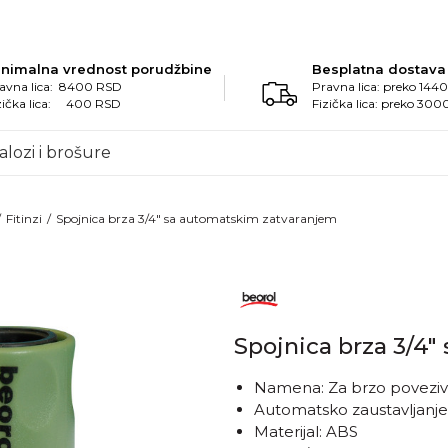
inimalna vrednost porudžbine
Besplatna dostava
avna lica: 8400 RSD
Pravna lica: preko 14
zička lica: 400 RSD
Fizička lica: preko 30
alozi i brošure
Fitinzi
Spojnica brza 3/4" sa automatskim zatvaranjem
Spojnica brza 3/4
Namena: Za brzo poveziva
Automatsko zaustavljanje
Materijal: ABS