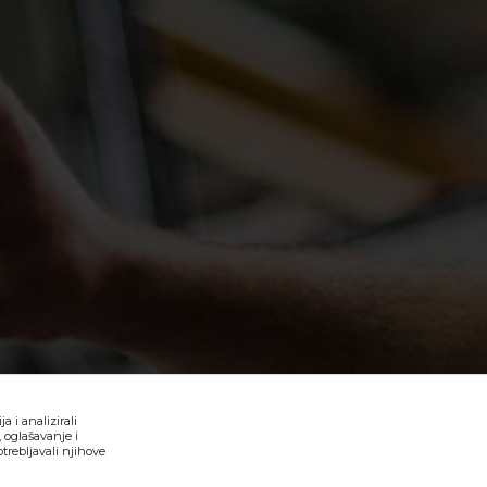
 i analizirali
 oglašavanje i
trebljavali njihove