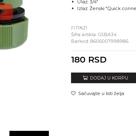
Ulaz: 3/4"
Izlaz: Ženski "Quick conne
FITINZI
Šifra artikla:
GSBA34
Barkod:
8606007998986
Unesi količinu
180
RSD
DODAJ U KORPU
Sačuvajte u listi želja