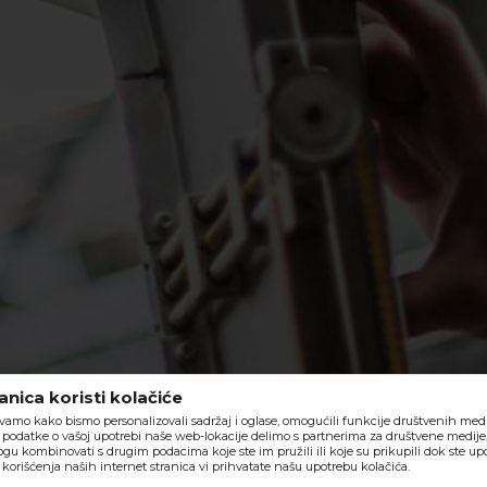
nica koristi kolačiće
vamo kako bismo personalizovali sadržaj i oglase, omogućili funkcije društvenih medija
o, podatke o vašoj upotrebi naše web-lokacije delimo s partnerima za društvene medije,
ogu kombinovati s drugim podacima koje ste im pružili ili koje su prikupili dok ste upo
orišćenja naših internet stranica vi prihvatate našu upotrebu kolačića.