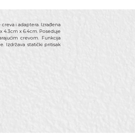
creva i adaptera. Izrađena
m x 4.3cm x 6.4cm. Poseduje
arajućim crevom. Funkcija
 Izdržava statički pritisak