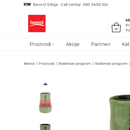
Beorol Srbija
Call centar: 060 3406 324
M
Pr
Fi
Proizvodi
Akcije
Partneri
Kat
Beorol
Proizvodi
Baštenski program
Baštenski program