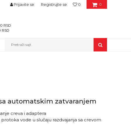
Prijavite se
Registrujte se
0
0
400 RSD
00 RSD
Pretraži sajt
" sa automatskim zatvaranjem
nje creva i adaptera
 protoka vode u slučaju razdvajanja sa crevom