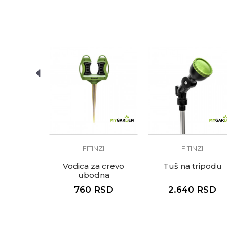
Anti-spam zaštita - izračunaj
POŠALJI
ZI
FITINZI
FITINZI
rza 1/2"
Vođica za crevo
Tuš na tripodu
ubodna
RSD
760
RSD
2.640
RSD