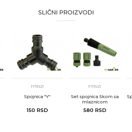
te koliko je 9 - 4 :
SLIČNI PROIZVODI
FITINZI
FITINZI
Spojnica "Y"
Set spojnica 5kom sa
Sp
mlaznicom
150
RSD
580
RSD