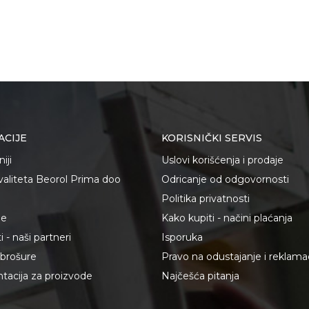
ACIJE
KORISNIČKI SERVIS
iji
Uslovi korišćenja i prodaje
kvaliteta Beorol Prima doo
Odricanje od odgovornosti
Politika privatnosti
je
Kako kupiti - načini plaćanja
 - naši partneri
Isporuka
i brošure
Pravo na odustajanje i reklama
acija za proizvode
Najčešća pitanja