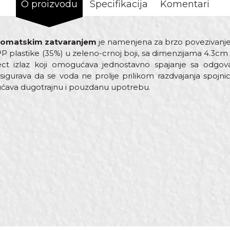
O proizvodu
Specifikacija
Komentari
utomatskim zatvaranjem
je namenjena za brzo povezivanje 
 PP plastike (35%) u zeleno-crnoj boji, sa dimenzijama 4.3c
ct izlaz koji omogućava jednostavno spajanje sa odgov
gurava da se voda ne prolije prilikom razdvajanja spojnice.
ućava dugotrajnu i pouzdanu upotrebu.
Vrednost
Email adresa
Fitinzi
Ženski “quick connect”
ABS
Baštovani, Hobby
Beorol