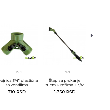
FITINZI
FITINZI
F
ojnica 3/4" plastična
Štap za prskanje
Spojn
sa ventilima
70cm 6 režima + 3/4"
adapter
310
RSD
1.350
RSD
18