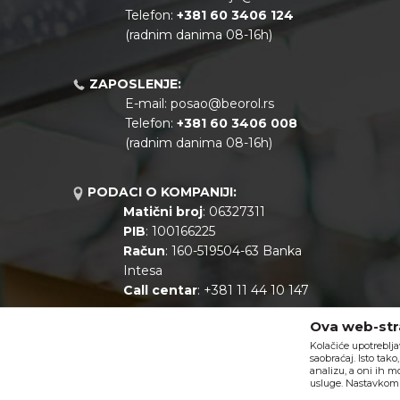
Telefon:
+381
60 3406 124
(radnim danima 08-16h)
ZAPOSLENJE:
E-mail:
posao@beorol.rs
Telefon:
+381
60 3406 008
(radnim danima 08-16h)
PODACI O KOMPANIJI:
Matični broj
: 06327311
PIB
: 100166225
Račun
: 160-519504-63 Banka
Intesa
Call centar
: +381 11 44 10 147
Ova web-stra
Kolačiće upotreblja
saobraćaj. Isto tak
analizu, a oni ih m
usluge. Nastavkom k