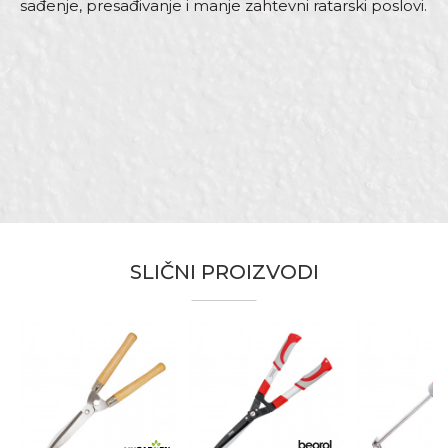
sađenje, presađivanje i manje zahtevni ratarski poslovi.
Karakteristika
Vrednost
Ime/Nadimak
Kategorija
Baštenski alat
Dimenzija
33cm
Email adresa
Materijal
Karbon čelik
Namena
Za baštenske radove
Zanati
Baštovani, Hobby
Poruka
Brendovi
Beorol
SLIČNI PROIZVODI
Anti-spam zaštita - izračunajte koliko je 9 - 4 :