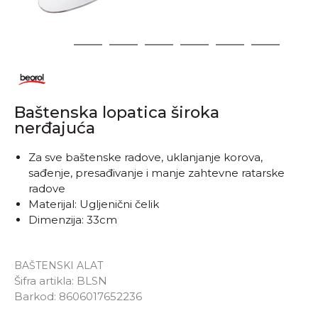
1
2
3
4
5
6
7
Baštenska lopatica široka
nerđajuća
Za sve baštenske radove, uklanjanje korova,
sađenje, presađivanje i manje zahtevne ratarske
radove
Materijal: Ugljenični čelik
Dimenzija: 33cm
BAŠTENSKI ALAT
Šifra artikla:
BLSN
Unesi količinu
Barkod:
8606017652236