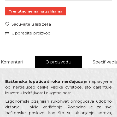
Trenutno nema na zalihama
Sačuvajte u listi želja
Uporedite proizvod
Komentari
O proizvodu
Specifikacij
Baštenska lopatica široka nerđajuća
je napravljena
od nerđajućeg čelika visoke čvrstoće, što garantuje
izuzetnu izdržljivost i dugotrajnost.
Ergonomski dizajniran rukohvat omogućava udobno
držanje i lakše korišćenje. Pogodna je za sve
baštenske poslove, kao što su uklanjanje korova,