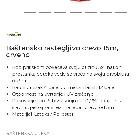
1
2
3
4
5
6
7
8
9
10
Baštensko rastegljivo crevo 15m,
crveno
Pod pritiskom povećava svoju dužinu 3x i nakon
prestanka dotoka vode se vraća na svoju prvobitnu
dužinu
Radni pritisak 4 bara, do maksimalnih 12 bara
Otpornost na uvrtanje i UV zračenje
Pakovanje sadrži brzu spojnicu, 1" / ¾" adapter za
slavinu, pištolj sa 6 režima rada i crevo od 5m
Materijal: Lateks / Poliester
BAŠTENSKA CREVA