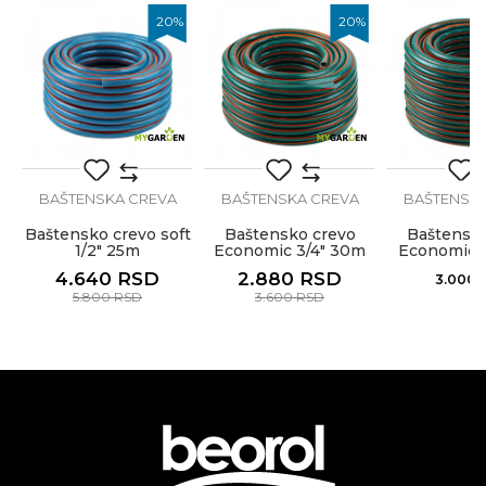
Zanati
Baštovani, Hobby
%
20
%
20
%
Poruka
Brendovi
My Garden
BAŠTENSKA CREVA
BAŠTENSKA CREVA
BAŠTENSKA
Anti-spam zaštita - izračunajte koliko je 4 + 1 :
vo
Baštensko crevo soft
Baštensko crevo
Baštensko
1/2" 25m
Economic 3/4" 30m
Economic 1
4.640
RSD
2.880
RSD
3.000
POŠALJI
5.800
RSD
3.600
RSD