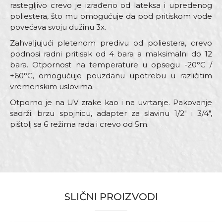
rastegljivo crevo je izrađeno od lateksa i upredenog
poliestera, što mu omogućuje da pod pritiskom vode
povećava svoju dužinu 3x.
Zahvaljujući pletenom predivu od poliestera, crevo
podnosi radni pritisak od 4 bara a maksimalni do 12
bara. Otpornost na temperature u opsegu -20°C /
+60°C, omogućuje pouzdanu upotrebu u različitim
vremenskim uslovima.
Otporno je na UV zrake kao i na uvrtanje. Pakovanje
sadrži: brzu spojnicu, adapter za slavinu 1/2" i 3/4",
pištolj sa 6 režima rada i crevo od 5m.
Karakteristika
Vrednost
Ime/Nadimak
Kategorija
Baštenska creva
Boja
Crvena
Email adresa
Dimenzija
15m
SLIČNI PROIZVODI
Namena
Crevo za baštu