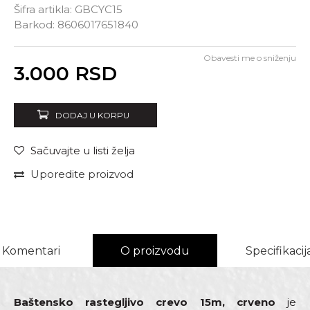
Šifra artikla:
GBCYC15
Barkod:
8606017651840
Obavesti me o sniženju
Unesi količinu
3.000
RSD
DODAJ U KORPU
Sačuvajte u listi želja
Uporedite proizvod
Komentari
O proizvodu
Specifikacij
Baštensko rastegljivo crevo 15m, crveno
je