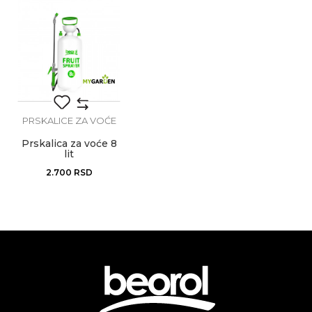
Zapremina
5Lit
Brendovi
My Garden
Poruka
PRSKALICE ZA VOĆE
Prskalica za voće 8
lit
Anti-spam zaštita - izračunajte koliko je 2 + 3 :
2.700
RSD
POŠALJI