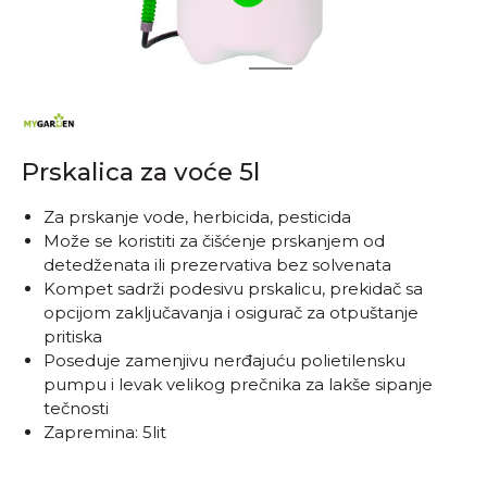
1
2
Prskalica za voće 5l
Za prskanje vode, herbicida, pesticida
Može se koristiti za čišćenje prskanjem od
detedženata ili prezervativa bez solvenata
Kompet sadrži podesivu prskalicu, prekidač sa
opcijom zaključavanja i osigurač za otpuštanje
pritiska
Poseduje zamenjivu nerđajuću polietilensku
pumpu i levak velikog prečnika za lakše sipanje
tečnosti
Zapremina: 5lit