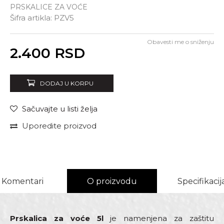
PRSKALICE ZA VOĆE
Šifra artikla:
PZV5
Obavesti me o sniženju
Unesi količinu
2.400
RSD
DODAJ U KORPU
Sačuvajte u listi želja
Uporedite proizvod
Komentari
O proizvodu
Specifikacij
Prskalica za voće 5l
je namenjena za zaštitu