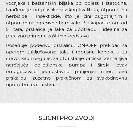
voćnjaka i baštenskih biljaka od bolesti i štetočina.
Izrađena je od plastike visokog kvaliteta, otporne na
herbicide i insekticide, što je čini dugotrajnim i
otpornim na agresivne hemikalije. Sa kapacitetom od
5 litara, prskalica je laka za upotrebu i idealna za
preciznu primenu zaštitnih sredstava.
Poseduje podesivu prskalicu, ON-OFF prekidač sa
opcijom zaključavanja, jaku i robusnu konekciju za
crevo, kao i osigurač za otpuštanje pritiska. Zamenjiva
nerđajuća polietilenska pumpa i široki levak
omogućavaju jednostavno punjenje, čineći ovu
prskalicu izuzetno praktičnom za svakodnevnu
upotrebu u vrtlarstvu.
Karakteristika
Vrednost
Ime/Nadimak
Kategorija
Prskalice za voće
Materijal
Kvalitetna plastika
SLIČNI PROIZVODI
Email adresa
Zanati
Baštovani, Hobby