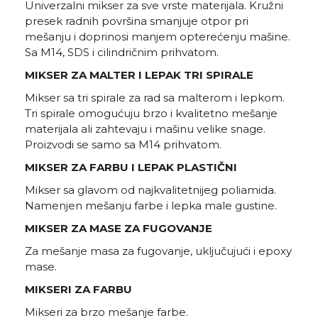
Univerzalni mikser za sve vrste materijala. Kružni
presek radnih površina smanjuje otpor pri
mešanju i doprinosi manjem opterećenju mašine.
Sa M14, SDS i cilindričnim prihvatom.
MIKSER ZA MALTER I LEPAK TRI SPIRALE
Mikser sa tri spirale za rad sa malterom i lepkom.
Tri spirale omogućuju brzo i kvalitetno mešanje
materijala ali zahtevaju i mašinu velike snage.
Proizvodi se samo sa M14 prihvatom.
MIKSER ZA FARBU I LEPAK PLASTIČNI
Mikser sa glavom od najkvalitetnijeg poliamida.
Namenjen mešanju farbe i lepka male gustine.
MIKSER ZA MASE ZA FUGOVANJE
Za mešanje masa za fugovanje, uključujući i epoxy
mase.
MIKSERI ZA FARBU
Mikseri za brzo mešanje farbe.