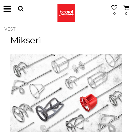
0
0
VESTI
Mikseri