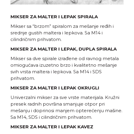
MIKSER ZA MALTER I LEPAK SPIRALA
Mikser sa “brzom” spiralom za mešanje ređih i
srednje gustih maltera i lepkova. Sa M14 i
cilindričnim prihvatom.
MIKSER ZA MALTER I LEPAK, DUPLA SPIRALA
Mikser sa dve spirale izrađene od ravnog metala
omiogućava izuzetno brzo i kvalitetno mešanje
svih vrsta maltera i lepkova. Sa M14 i SDS
prihvatom.
MIKSER ZA MALTER I LEPAK OKRUGLI
Univerzalni mikser za sve vrste materijala. Kružni
presek radnih površina smanjuje otpor pri
mešanju i doprinosi manjem opterećenju mašine.
Sa M14, SDS i cilindričnim prihvatom.
MIKSER ZA MALTER I LEPAK KAVEZ