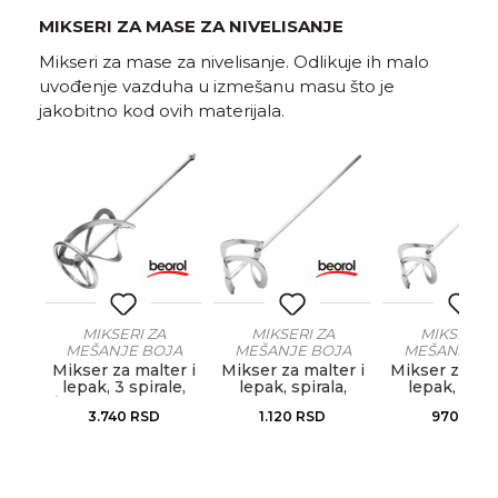
MIKSERI ZA MASE ZA NIVELISANJE
Mikseri za mase za nivelisanje. Odlikuje ih malo
uvođenje vazduha u izmešanu masu što je
jakobitno kod ovih materijala.
MIKSERI ZA
MIKSERI ZA
MIKSERI Z
JA
MEŠANJE BOJA
MEŠANJE BOJA
MEŠANJE B
TERA
LEPKOVA I MALTERA
LEPKOVA I MALTERA
LEPKOVA I MA
er i
Mikser za malter i
Mikser za malter i
Mikser za mal
i,
lepak, 3 spirale,
lepak, spirala,
lepak, spira
m
Ø135mm x 600mm,
ø140x600mm
ø110x500
3.740
RSD
1.120
RSD
970
RSD
M14