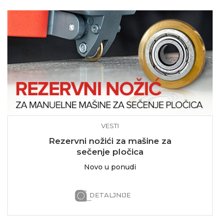
VESTI
Rezervni nožići za mašine za
sečenje pločica
Novo u ponudi
DETALJNIJE