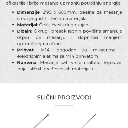
efikasnije i brže mešanje uz manju potrošnju energije.
Dimenzije
: Ø95 x 600mm, idealne za mešanje
srednje gustih i tečnih materijala
Materijal
: Čelik, čvrst i dugotrajan
Dizajn
: Okrugli presek radnih površina smanjuje
otpor pri mešanju i doprinosi manjem
opterećenju mašine
Prihvat
: M14, pogodan za mikserima i
električnim alatima sa M14 prihvatom
Namena
: Mešanje svih vrsta maltera, lepkova,
boja i sličnih građevinskih materijala
Karakteristika
Vrednost
Ime/Nadimak
Mikseri za mešanje boja lepkova i
Kategorija
maltera
SLIČNI PROIZVODI
Email adresa
Dimenzija
95 x 600mm
Materijal
Čelik
Univerzalni mikser za sve vrste