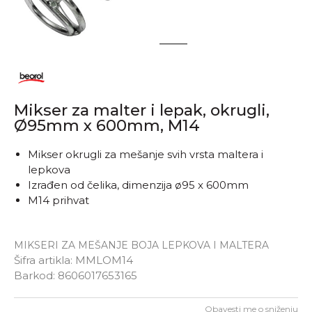
1
2
Mikser za malter i lepak, okrugli,
Ø95mm x 600mm, M14
Mikser okrugli za mešanje svih vrsta maltera i
lepkova
Izrađen od čelika, dimenzija ø95 x 600mm
M14 prihvat
MIKSERI ZA MEŠANJE BOJA LEPKOVA I MALTERA
Šifra artikla:
MMLOM14
Barkod:
8606017653165
Obavesti me o sniženju