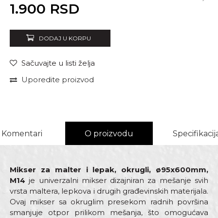
Unesi količinu
1.900
RSD
DODAJ U KORPU
Sačuvajte u listi želja
Uporedite proizvod
Komentari
O proizvodu
Specifikacij
Mikser za malter i lepak, okrugli, ø95x600mm,
M14
je univerzalni mikser dizajniran za mešanje svih
vrsta maltera, lepkova i drugih građevinskih materijala.
Ovaj mikser sa okruglim presekom radnih površina
smanjuje otpor prilikom mešanja, što omogućava