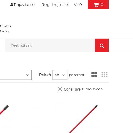
Prijavite se
Registrujte se
0
0
400 RSD
00 RSD
Pretraži sajt
Prikaži
po strani
8
proizvoda
Obriši sve