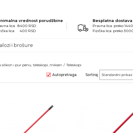
inimalna vrednost porudžbine
Besplatna dostava
avna lica: 8400 RSD
Pravna lica: preko 14
zička lica: 400 RSD
Fizička lica: preko 30
alozi i brošure
a silikon i pur penu, teleskopi, mikseri
Teleskopi
Autopretraga
Sortiraj