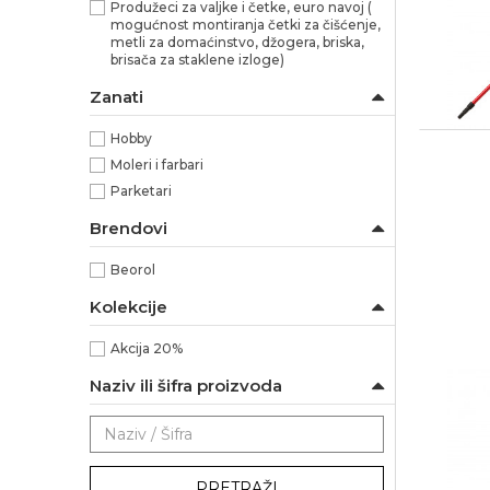
Produžeci za valjke i četke, euro navoj (
mogućnost montiranja četki za čišćenje,
metli za domaćinstvo, džogera, briska,
brisača za staklene izloge)
Zanati
Hobby
Moleri i farbari
Parketari
Brendovi
Beorol
Kolekcije
Akcija 20%
Naziv ili šifra proizvoda
PRETRAŽI