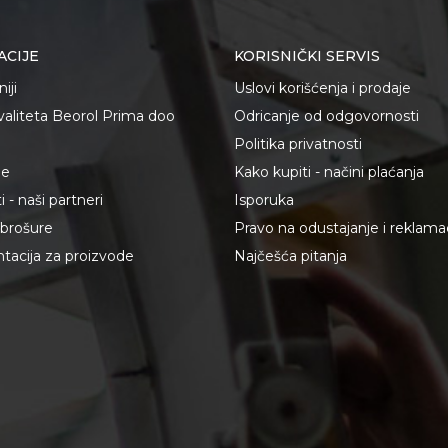
ACIJE
KORISNIČKI SERVIS
iji
Uslovi korišćenja i prodaje
kvaliteta Beorol Prima doo
Odricanje od odgovornosti
Politika privatnosti
je
Kako kupiti - načini plaćanja
 - naši partneri
Isporuka
i brošure
Pravo na odustajanje i reklama
acija za proizvode
Najčešća pitanja