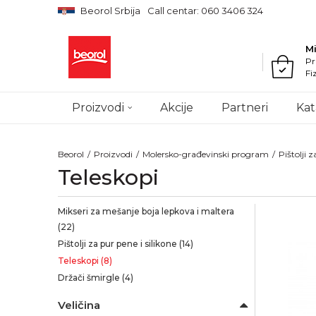
Beorol Srbija
Call centar: 060 3406 324
M
Pr
Fi
Proizvodi
Akcije
Partneri
Kat
Beorol
Proizvodi
Molersko-građevinski program
Pištolji z
Teleskopi
Mikseri za mešanje boja lepkova i maltera
(22)
Pištolji za pur pene i silikone
(14)
Teleskopi
(8)
Držači šmirgle
(4)
Veličina