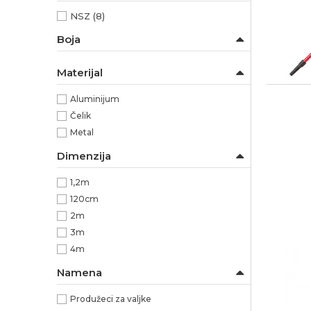
NSZ
(8)
Boja
Materijal
Aluminijum
Čelik
Metal
Dimenzija
1,2m
120cm
2m
3m
4m
Namena
Produžeci za valjke