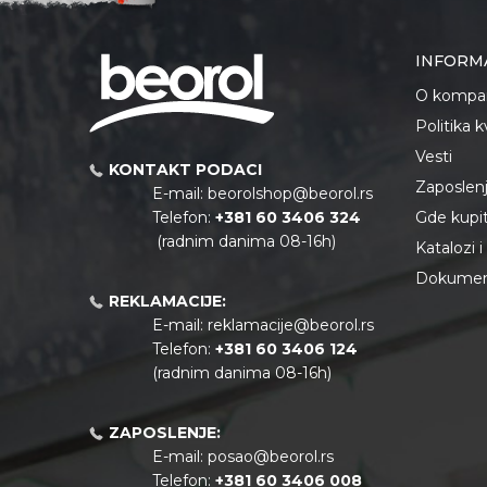
INFORM
O kompan
Politika 
Vesti
KONTAKT PODACI
Zaposlen
E-mail:
beorolshop@beorol.rs
Telefon:
+381 60 3406 324
Gde kupiti
(radnim danima 08-16h)
Katalozi 
Dokument
REKLAMACIJE:
E-mail:
reklamacije@beorol.rs
Telefon:
+381
60 3406 124
(radnim danima 08-16h)
ZAPOSLENJE:
E-mail:
posao@beorol.rs
Telefon:
+381
60 3406 008