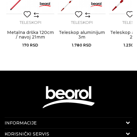
POŠALJI
TELESKOPI
TELESKOPI
TELESK
Metalna drška 120cm
Teleskop aluminijum
Teleskop al
/ navoj 21mm
3m
2m
170
RSD
1.780
RSD
1.230
KONTAKT PODACI
INFORMACIJE
E-mail:
beorolshop@beorol.rs
O kompaniji
KORISNIČKI SERVIS
Telefon:
+381 60 3406 324
(radnim danima 08-