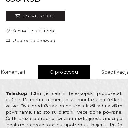
DODAJ U KORPU
Sačuvajte u listi želja
Uporedite proizvod
Komentari
O proizvodu
Specifikacij
Teleskop 1.2m
je čelični teleskopski produžetak
dužine 1.2 metra, namenjen za montažu na četke i
valjke. Ovaj produžetak omogućava lakši rad na višim
površinama, kao što su plafoni i veće zidne površine.
Čelik pruža potrebnu čvrstinu i izdržljivost, čineći ga
idealnim za profesionalnu upotrebu u bojenju. Pruža