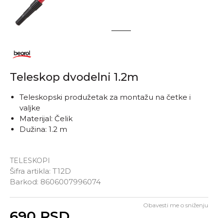
1
2
Teleskop dvodelni 1.2m
Teleskopski produžetak za montažu na četke i
valjke
Materijal: Čelik
Dužina: 1.2 m
TELESKOPI
Šifra artikla:
T12D
Barkod:
8606007996074
Obavesti me o sniženju
Unesi količinu
690
RSD