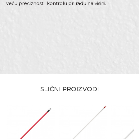
veću preciznost i kontrolu pri radu na visini.
Karakteristika
Vrednost
Ime/Nadimak
Kategorija
Teleskopi
Dimenzija
1,2m
Email adresa
Materijal
Čelik
Namena
Produžeci za valjke
Zanati
Moleri i farbari, Parketari
Poruka
Brendovi
Beorol
SLIČNI PROIZVODI
Anti-spam zaštita - izračunajte koliko je 2 + 3 :