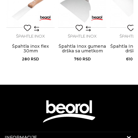
POŠALJI
ŠPAHTLE INOX
ŠPAHTLE INOX
ŠPAHTLE
Špahtla inox flex
Špahtla Inox gumena
Špahtla Ino
30mm
drška sa umetkom
drška
150mm
280
RSD
760
RSD
610
R
KONTAKT PODACI
INFORMACIJE