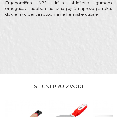
Ergonomična ABS drška obložena gumom
omogućava udoban rad, smanjujući naprezanje ruku,
dok je lako periva i otporna na hemijske uticaje.
Karakteristika
Vrednost
Ime/Nadimak
Kategorija
Špahtle inox
Dimenzija
5”
Email adresa
Materijal
Nerđajući čelik
Električari, Fasaderi, Gipsari,
Zanati
Izolateri, Keramičari, Lakireri,
Moleri i farbari, Stolari
Poruka
Brendovi
Beorol
SLIČNI PROIZVODI
Anti-spam zaštita - izračunajte koliko je 2 + 3 :