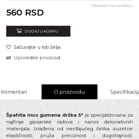
Obavesti me o sniženju
Unesi količinu
560
RSD
DODAJ U KORPU
Sačuvajte u listi želja
Uporedite proizvod
Komentari
O proizvodu
Specifikacij
Špahtla Inox gumena drška 5"
je specijalizovana za
najfinije gipsarske radove i nanos dekorativnih
materijala. Izrađena od nerđajućeg čelika izuzetne
elastičnosti, pruža preciznost i dugotrajnost.