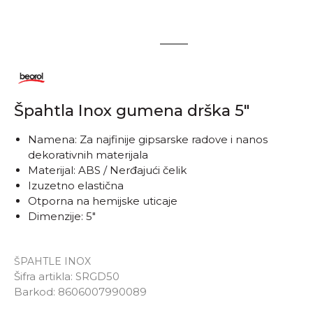
1
2
Špahtla Inox gumena drška 5"
Namena: Za najfinije gipsarske radove i nanos
dekorativnih materijala
Materijal: ABS / Nerđajući čelik
Izuzetno elastična
Otporna na hemijske uticaje
Dimenzije: 5"
ŠPAHTLE INOX
Šifra artikla:
SRGD50
Barkod:
8606007990089