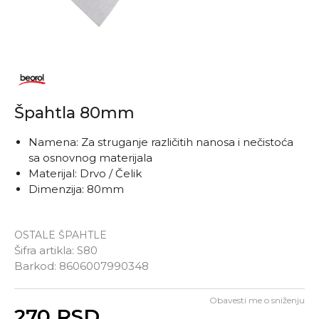
Špahtla 80mm
Namena: Za struganje različitih nanosa i nečistoća
sa osnovnog materijala
Materijal: Drvo / Čelik
Dimenzija: 80mm
OSTALE ŠPAHTLE
Šifra artikla:
S80
Barkod:
8606007990348
Obavesti me o sniženju
Unesi količinu
270
RSD