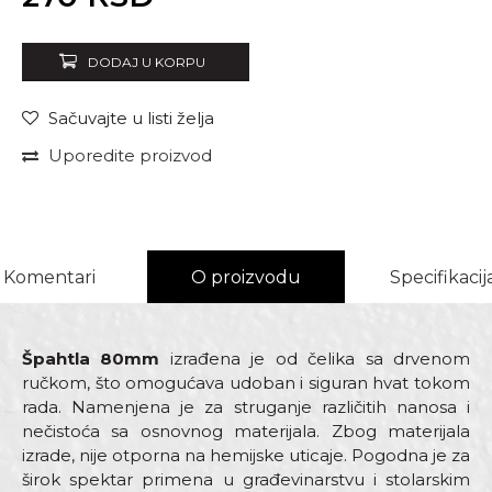
DODAJ U KORPU
Sačuvajte u listi želja
Uporedite proizvod
Komentari
O proizvodu
Specifikacij
Špahtla 80mm
izrađena je od čelika sa drvenom
ručkom, što omogućava udoban i siguran hvat tokom
rada. Namenjena je za struganje različitih nanosa i
nečistoća sa osnovnog materijala. Zbog materijala
izrade, nije otporna na hemijske uticaje. Pogodna je za
širok spektar primena u građevinarstvu i stolarskim