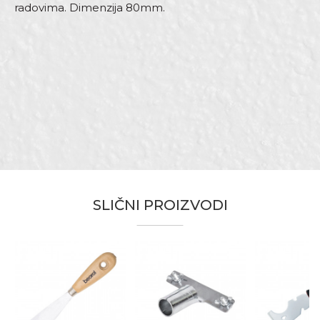
radovima. Dimenzija 80mm.
Karakteristika
Vrednost
Ime/Nadimak
Kategorija
Ostale špahtle
Dimenzija
80mm
Email adresa
Materijal
Čelik
Električari, Fasaderi, Gipsari,
Zanati
Izolateri, Keramičari, Lakireri,
Moleri i farbari, Stolari
Poruka
Brendovi
Beorol
SLIČNI PROIZVODI
Anti-spam zaštita - izračunajte koliko je 2 + 3 :