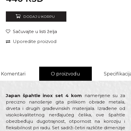
DODAJ U KORPU
Sačuvajte u listi želja
Uporedite proizvod
Komentari
O proizvodu
Specifikacij
Japan špahtle inox set 4 kom
namenjene su za
precizno nanošenje gita prilikom obrade metala,
drveta i drugih građevinskih materijala. Izrađene od
visokokvalitetnog nerđajućeg čelika, ove špahtle
obezbeđuju dugotrajnost, otpornost na koroziju i
fleksibilnost pri radu. Set sadrži četiri različite dimenzije