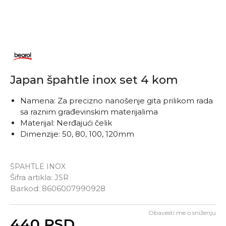
Japan špahtle inox set 4 kom
Namena: Za precizno nanošenje gita prilikom rada
sa raznim građevinskim materijalima
Materijal: Nerđajući čelik
Dimenzije: 50, 80, 100, 120mm
ŠPAHTLE INOX
Šifra artikla:
JSR
Barkod:
8606007990928
Obavesti me o sniženju
Unesi količinu
440
RSD