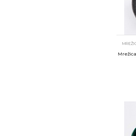
MREŽI
Mrežica