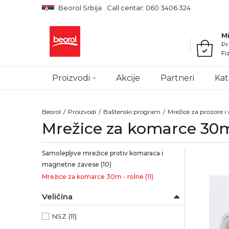
Beorol Srbija
Call centar: 060 3406 324
M
Pr
Fi
Proizvodi
Akcije
Partneri
Kat
Beorol
Proizvodi
Baštenski program
Mrežice za prozore i 
Mrežice za komarce 30m
Samolepljive mrežice protiv komaraca i
magnetne zavese
(10)
Mrežice za komarce 30m - rolne
(11)
Veličina
NSZ
(11)