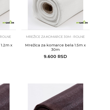
 ROLNE
MREŽICE ZA KOMARCE 30M - ROLNE
 1.2m x
Mrežica za komarce bela 1.5m x
30m
9.600
RSD