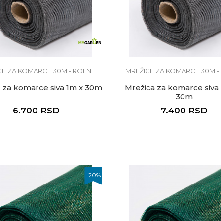
CE ZA KOMARCE 30M - ROLNE
MREŽICE ZA KOMARCE 30M -
 za komarce siva 1m x 30m
Mrežica za komarce siva 
30m
6.700
RSD
7.400
RSD
20
%