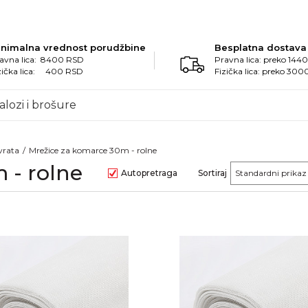
inimalna vrednost porudžbine
Besplatna dostava
avna lica: 8400 RSD
Pravna lica: preko 14
zička lica: 400 RSD
Fizička lica: preko 30
alozi i brošure
vrata
Mrežice za komarce 30m - rolne
 - rolne
Autopretraga
Sortiraj