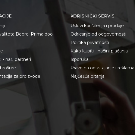
ACIJE
KORISNIČKI SERVIS
iji
Uslovi korišćenja i prodaje
kvaliteta Beorol Prima doo
Odricanje od odgovornosti
Politika privatnosti
je
Kako kupiti - načini plaćanja
 - naši partneri
Isporuka
i brošure
Pravo na odustajanje i reklama
acija za proizvode
Najčešća pitanja