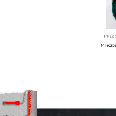
MREŽI
Mrežica