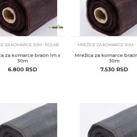
CE ZA KOMARCE 30M - ROLNE
MREŽICE ZA KOMARCE 30M -
ca za komarce braon 1m x
Mrežica za komarce braon
30m
30m
6.800
RSD
7.530
RSD