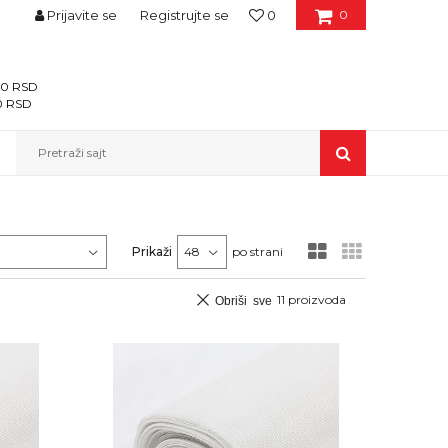
Prijavite se
Registrujte se
0
0
400 RSD
00 RSD
Pretraži sajt
Prikaži
po strani
11
proizvoda
Obriši sve