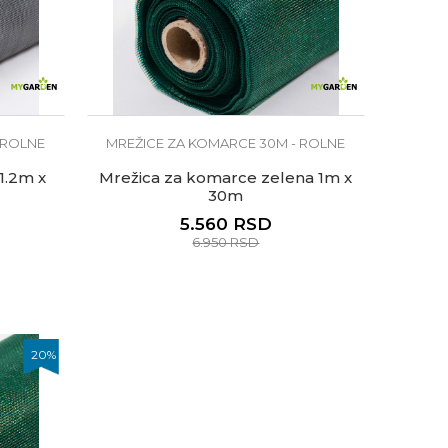
 ROLNE
MREŽICE ZA KOMARCE 30M - ROLNE
1.2m x
Mrežica za komarce zelena 1m x
30m
5.560
RSD
6.950
RSD
20
%