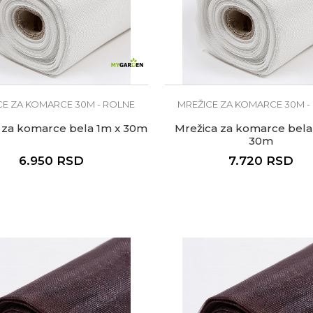
CE ZA KOMARCE 30M - ROLNE
MREŽICE ZA KOMARCE 30M -
 za komarce bela 1m x 30m
Mrežica za komarce bela
30m
6.950
RSD
7.720
RSD