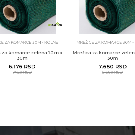
CE ZA KOMARCE 30M - ROLNE
MREŽICE ZA KOMARCE 30M -
 za komarce zelena 1.2m x
Mrežica za komarce zelen
30m
30m
6.176
RSD
7.680
RSD
7.720
RSD
9.600
RSD