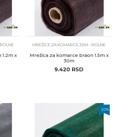
 ROLNE
MREŽICE ZA KOMARCE 30M - ROLNE
 1.2m x
Mrežica za komarce braon 1.5m x
30m
9.420
RSD
20
%