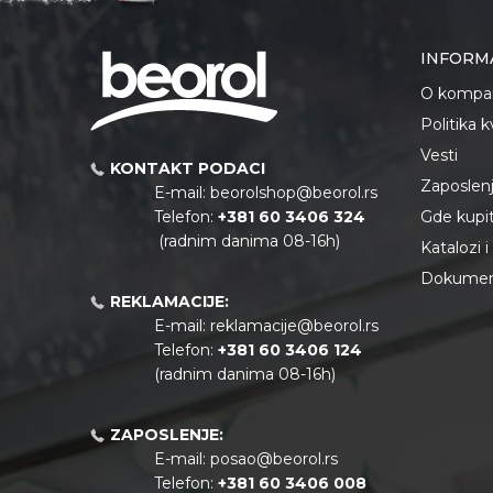
INFORM
O kompan
Politika 
Vesti
KONTAKT PODACI
Zaposlen
E-mail:
beorolshop@beorol.rs
Telefon:
+381 60 3406 324
Gde kupiti
(radnim danima 08-16h)
Katalozi 
Dokument
REKLAMACIJE:
E-mail:
reklamacije@beorol.rs
Telefon:
+381
60 3406 124
(radnim danima 08-16h)
ZAPOSLENJE:
E-mail:
posao@beorol.rs
Telefon:
+381
60 3406 008