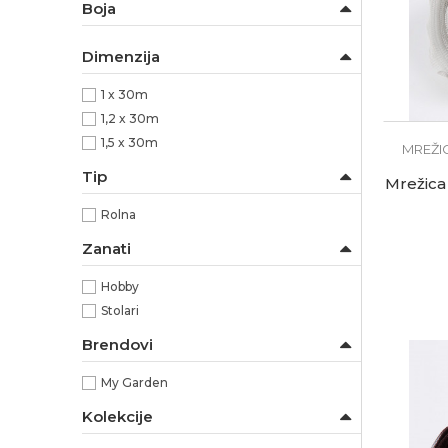
Boja
Dimenzija
1 x 30m
1,2 x 30m
1,5 x 30m
MREŽI
Tip
Mrežica
Rolna
Zanati
Hobby
Stolari
Brendovi
My Garden
Kolekcije