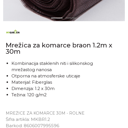
1
2
Mrežica za komarce braon 1.2m x
30m
Kombinacija staklenih niti i silikonskog
mrežastog nanosa
Otporna na atmosferske uticaje
Materijal: Fiberglas
Dimenzija: 1.2 x 30m
Težina: 120 g/m2
MREŽICE ZA KOMARCE 30M - ROLNE
Šifra artikla:
MKBR1.2
Barkod:
8606007995596