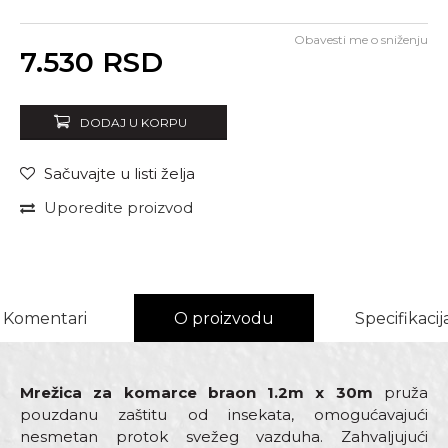
Obavesti me o sniženju
Unesi količinu
7.530
RSD
DODAJ U KORPU
Sačuvajte u listi želja
Uporedite proizvod
Komentari
O proizvodu
Specifikacij
Mrežica za komarce braon 1.2m x 30m
pruža
pouzdanu zaštitu od insekata, omogućavajući
nesmetan protok svežeg vazduha. Zahvaljujući