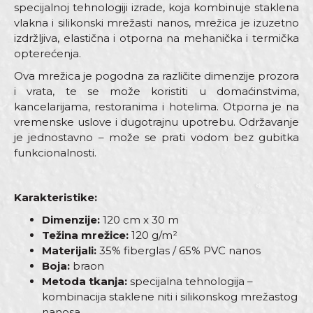
specijalnoj tehnologiji izrade, koja kombinuje staklena
vlakna i silikonski mrežasti nanos, mrežica je izuzetno
izdržljiva, elastična i otporna na mehanička i termička
opterećenja.
Ova mrežica je pogodna za različite dimenzije prozora
i vrata, te se može koristiti u domaćinstvima,
kancelarijama, restoranima i hotelima. Otporna je na
vremenske uslove i dugotrajnu upotrebu. Održavanje
je jednostavno – može se prati vodom bez gubitka
funkcionalnosti.
Karakteristike:
Dimenzije:
120 cm x 30 m
Težina mrežice:
120 g/m²
Materijali:
35% fiberglas / 65% PVC nanos
Boja:
braon
Metoda tkanja:
specijalna tehnologija –
kombinacija staklene niti i silikonskog mrežastog
nanosa