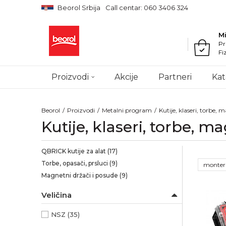
Beorol Srbija
Call centar: 060 3406 324
M
Pr
Fi
Proizvodi
Akcije
Partneri
Kat
Beorol
Proizvodi
Metalni program
Kutije, klaseri, torbe,
Kutije, klaseri, torbe, 
QBRICK kutije za alat
(17)
Torbe, opasači, prsluci
(9)
monter
Magnetni držači i posude
(9)
Veličina
NSZ
(35)