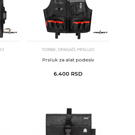
CI
TORBE, OPASAČI, PRSLUCI
Prsluk za alat podesiv
6.400
RSD