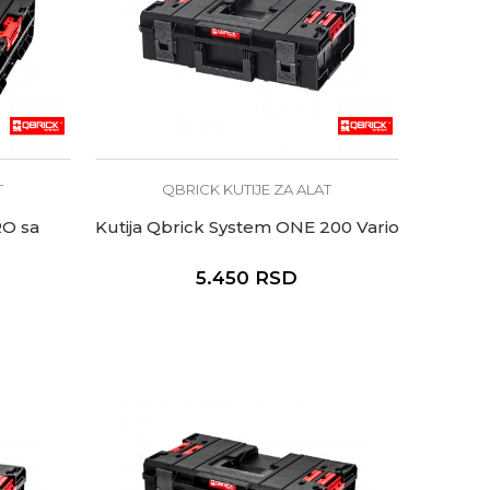
T
QBRICK KUTIJE ZA ALAT
RO sa
Kutija Qbrick System ONE 200 Vario
5.450
RSD