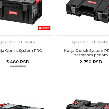
QBRICK KUTIJE ZA ALAT
QBRICK KUTIJE ZA ALA
ija Qbrick System PRO
Kutija Qbrick System P
zaštitnom penom
3.480
RSD
2.750
RSD
4.350
RSD