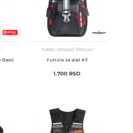
T
TORBE, OPASAČI, PRSLUCI
 Basic
Futrola za alat #3
1.700
RSD