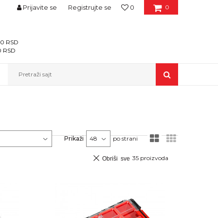
Prijavite se
Registrujte se
0
0
400 RSD
00 RSD
Pretraži sajt
Prikaži
po strani
35
proizvoda
Obriši sve