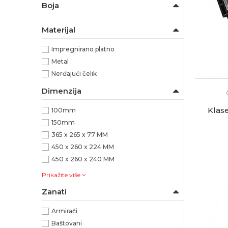
Boja
Materijal
Impregnirano platno
Metal
Nerđajući čelik
Dimenzija
Klas
100mm
150mm
365 x 265 x 77 MM
450 x 260 x 224 MM
450 x 260 x 240 MM
Prikažite više
Zanati
Armirači
Baštovani