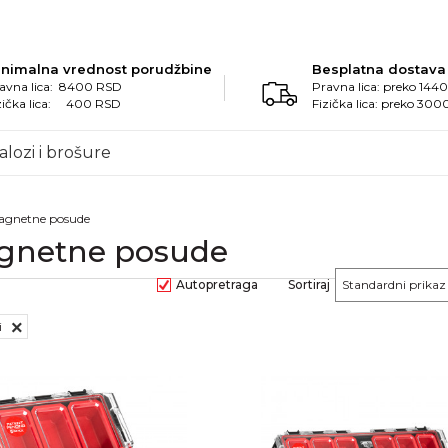
inimalna vrednost porudžbine
Besplatna dostava
avna lica: 8400 RSD
Pravna lica: preko 14
zička lica: 400 RSD
Fizička lica: preko 30
alozi i brošure
 magnetne posude
magnetne posude
Autopretraga
Sortiraj
i