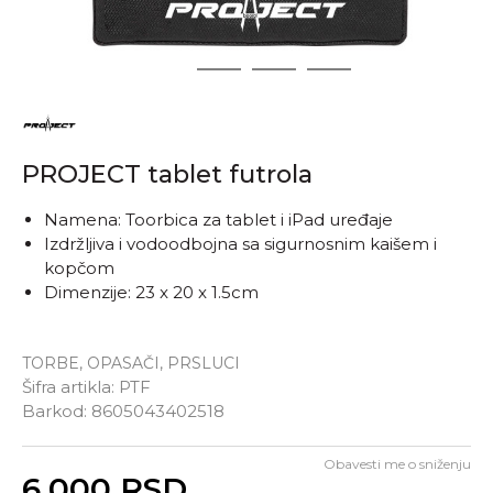
1
2
3
4
PROJECT tablet futrola
Namena: Toorbica za tablet i iPad uređaje
Izdržljiva i vodoodbojna sa sigurnosnim kaišem i
kopčom
Dimenzije: 23 x 20 x 1.5cm
TORBE, OPASAČI, PRSLUCI
Šifra artikla:
PTF
Barkod:
8605043402518
Obavesti me o sniženju
Unesi količinu
6.000
RSD