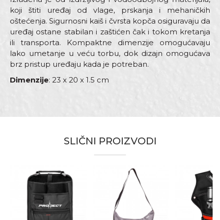
koji štiti uređaj od vlage, prskanja i mehaničkih
oštećenja. Sigurnosni kaiš i čvrsta kopča osiguravaju da
uređaj ostane stabilan i zaštićen čak i tokom kretanja
ili transporta. Kompaktne dimenzije omogućavaju
lako umetanje u veću torbu, dok dizajn omogućava
brz pristup uređaju kada je potreban.
Dimenzije
: 23 x 20 x 1.5 cm
Karakteristika
Vrednost
Ime/Nadimak
Kategorija
Torbe, opasači, prsluci
Boja
Crna
Email adresa
SLIČNI PROIZVODI
Armirači, Baštovani, Bravari,
Električari, Fasaderi, Gipsari,
Hobby, Izolateri, Kamenoresci,
Zanati
Keramičari, Lakireri, Mehaničari,
Moleri i farbari, Monteri, Parketari,
Poruka
Stolari, Tapetari, Tesari, Varioci,
Vodoinstalateri, Zidari