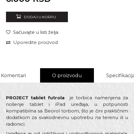
DODAJ U KORPU
Sačuvajte u listi želja
Uporedite proizvod
Komentari
O proizvodu
Specifikacij
PROJECT tablet futrola
je torbica namenjena za
nošenje tablet i iPad uređaja, u potpunosti
kompatibilna sa Beorol torbom, što je čini praktičnim
dodatkom za svakodnevnu upotrebu na terenu ili u
radionici.
Izrađena je od izdržljivog i vodoodbojnog materijala,