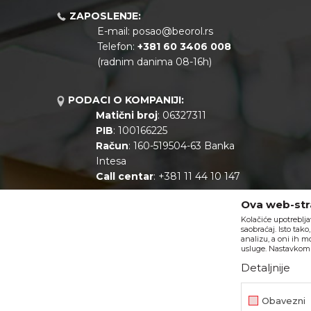
ZAPOSLENJE:
E-mail:
posao@beorol.rs
Telefon:
+381
60 3406 008
(radnim danima 08-16h)
PODACI O KOMPANIJI:
Matični broj
: 06327311
PIB
: 100166225
Račun
: 160-519504-63 Banka
Intesa
Call centar
: +381 11 44 10 147
Ova web-stra
Kolačiće upotreblja
saobraćaj. Isto tak
analizu, a oni ih m
usluge. Nastavkom k
Detaljnije
Nastojimo da budemo što precizniji u opisu proizvoda, prikazu s
Obavezni