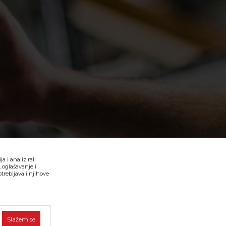
 i analizirali
 oglašavanje i
trebljavali njihove
i bez grešaka. Svi artikli prikazani na sajtu su deo naše ponude
Slažem se