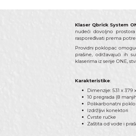
Klaser Qbrick System O
nudeći dovoljno prostora
raspoređivati prema potreb
Providni poklopac omogućav
prašine, održavajući ih 
klaserima iz serije ONE, st
Karakteristike
:
Dimenzije: 531 x 379 
10 pregrada (8 manjih
Polikarbonatni pokl
Izdržljivi konektori
Čvrste ručke
Zaštita od vode i praš