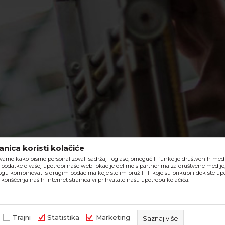
nica koristi kolačiće
vamo kako bismo personalizovali sadržaj i oglase, omogućili funkcije društvenih medija
o, podatke o vašoj upotrebi naše web-lokacije delimo s partnerima za društvene medije,
ogu kombinovati s drugim podacima koje ste im pružili ili koje su prikupili dok ste upo
orišćenja naših internet stranica vi prihvatate našu upotrebu kolačića.
lika i samih cena, ali ne možemo garantovati da su sve informacije kompletne 
i ne podrazumeva da su dostupni u svakom trenutku.
Trajni
Statistika
Marketing
Saznaj više