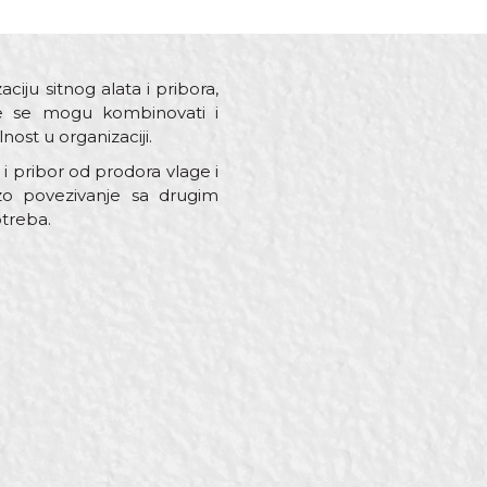
ju sitnog alata i pribora,
oje se mogu kombinovati i
ost u organizaciji.
i pribor od prodora vlage i
rzo povezivanje sa drugim
otreba.