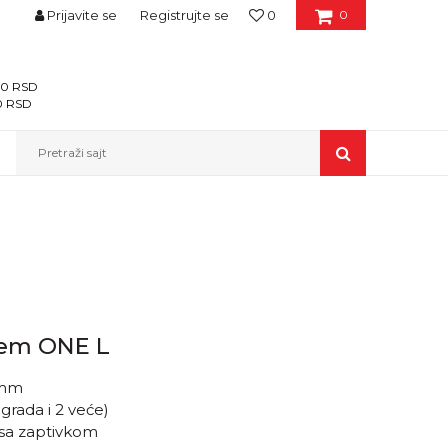
Prijavite se
Registrujte se
0
0
400 RSD
00 RSD
Pretraži sajt
tem ONE L
7mm
grada i 2 veće)
 sa zaptivkom