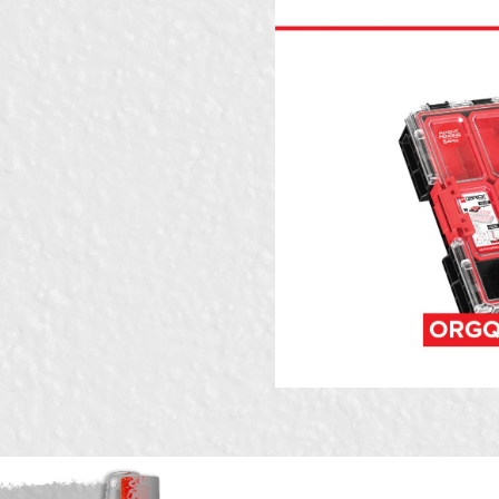
Karakteristika
Vred
Ime/Nadimak
Kategorija
QBRIC