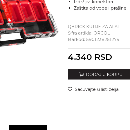
Izdržljivi konektori
Zaštita od vode i prašine
QBRICK KUTIJE ZA ALAT
Šifra artikla:
ORGQL
Barkod:
5901238251279
Unesi količinu
4.340
RSD
DODAJ U KORPU
Sačuvajte u listi želja