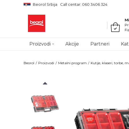
Beorol Srbija
Call centar: 060 3406 324
M
Pr
Fi
Proizvodi
Akcije
Partneri
Kat
Beorol
Proizvodi
Metalni program
Kutije, klaseri, torbe,