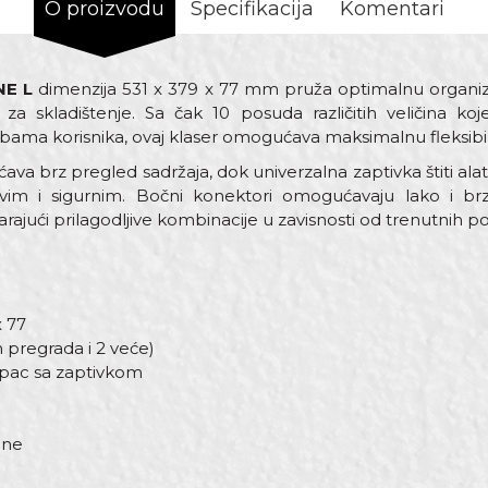
O proizvodu
Specifikacija
Komentari
NE L
dimenzija 531 x 379 x 77 mm pruža optimalnu organizaci
 za skladištenje. Sa čak 10 posuda različitih veličina k
ama korisnika, ovaj klaser omogućava maksimalnu fleksibiln
a brz pregled sadržaja, dok univerzalna zaptivka štiti alat 
suvim i sigurnim. Bočni konektori omogućavaju lako i b
varajući prilagodljive kombinacije u zavisnosti od trenutnih p
x 77
 pregrada i 2 veće)
opac sa zaptivkom
ine