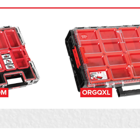
nost
Email adresa
K kutije za alat