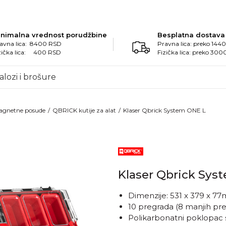
inimalna vrednost porudžbine
Besplatna dostava
avna lica: 8400 RSD
Pravna lica: preko 14
zička lica: 400 RSD
Fizička lica: preko 30
alozi i brošure
 magnetne posude
QBRICK kutije za alat
Klaser Qbrick System ONE L
Klaser Qbrick Sys
Dimenzije: 531 x 379 x 7
10 pregrada (8 manjih pre
Polikarbonatni poklopac