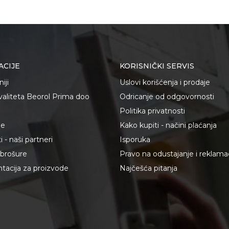
/Crvena
 379 x 77 MM
i, Električari, Hobby, Izolateri, Mehaničari, Monteri, Stolari, 
ck
ACIJE
KORISNIČKI SERVIS
iji
Uslovi korišćenja i prodaje
kvaliteta Beorol Prima doo
Odricanje od odgovornosti
Politika privatnosti
te koliko je 6 - 1 :
je
Kako kupiti - načini plaćanja
 - naši partneri
Isporuka
i brošure
Pravo na odustajanje i reklama
acija za proizvode
Najčešća pitanja