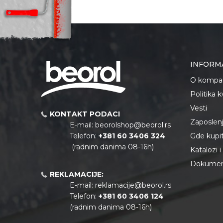
Boja
Crno
Dimenzija
531 x
Poruka
Zanati
Bravar
Brendovi
Qbri
INFORM
O kompan
Politika 
Vesti
Anti-spam zaštita - izračunaj
KONTAKT PODACI
Zaposlen
E-mail:
beorolshop@beorol.rs
Telefon:
+381 60 3406 324
Gde kupiti
(radnim danima 08-16h)
POŠALJI
Katalozi 
Dokument
REKLAMACIJE:
E-mail:
reklamacije@beorol.rs
Telefon:
+381
60 3406 124
(radnim danima 08-16h)