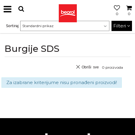
0
0
Filteri
Sortiraj
Burgije SDS
Obriši sve
0
proizvoda
Za izabrane kriterijume nisu pronađeni proizvodi!