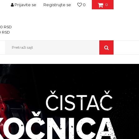
Prijavite se
Registrujte se
0
0
400 RSD
00 RSD
Pretraži sajt