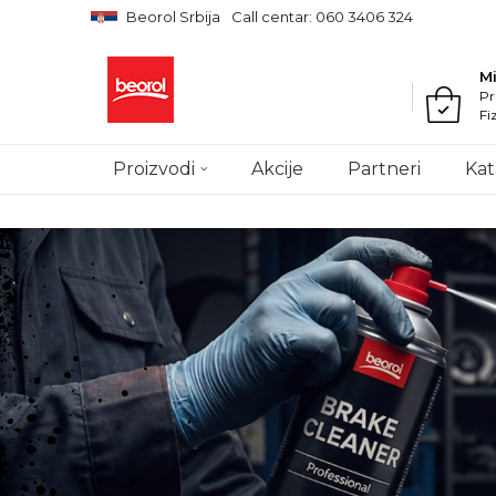
Beorol Srbija
Call centar: 060 3406 324
M
Pr
Fi
Proizvodi
Akcije
Partneri
Kat