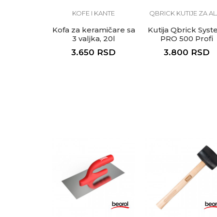
ZID I PLAFON
KOFE I KANTE
QBRICK KUTIJE ZA AL
NDARD
aka Zid i
Kofa za keramičare sa
Kutija Qbrick Sys
Standard
3 valjka, 20l
PRO 500 Profi
 x 33m
RSD
3.650
RSD
3.800
RSD