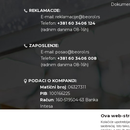
Dokument
REKLAMACIJE:
E-mail:
reklamacije@beorol.rs
Telefon:
+381
60 3406 124
(radnim danima 08-16h)
ZAPOSLENJE:
E-mail:
posao@beorol.rs
Telefon:
+381
60 3406 008
(radnim danima 08-16h)
PODACI O KOMPANIJI:
Matični broj
: 06327311
PIB
: 100166225
Račun
: 160-519504-63 Banka
Intesa
Call centar
: +381 11 44 10 147
Ova web-stra
Kolačiće upotreblja
saobraćaj. Isto tak