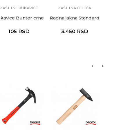
ZAŠTITNE RUKAVICE
ZAŠTITNA ODEĆA
BAŠTENS
kavice Bunter crne
Radna jakna Standard
Baštensko 
Twist 
105
RSD
3.450
RSD
4.40
5.50