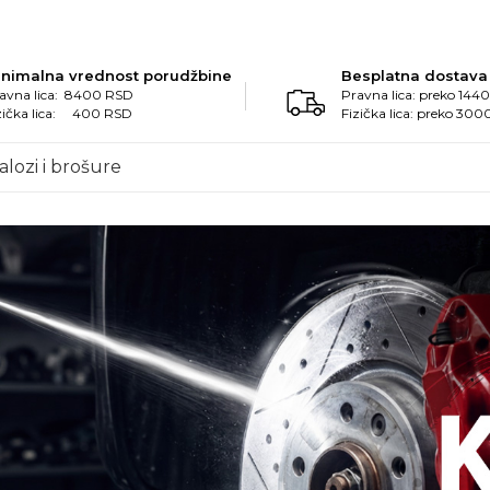
inimalna vrednost porudžbine
Besplatna dostava
avna lica: 8400 RSD
Pravna lica: preko 14
zička lica: 400 RSD
Fizička lica: preko 30
alozi i brošure