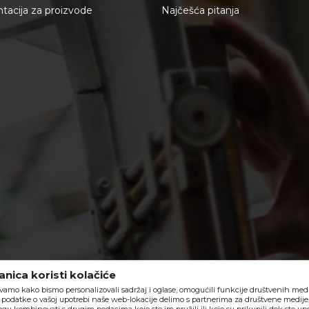
acija za proizvode
Najčešća pitanja
nica koristi kolačiće
vamo kako bismo personalizovali sadržaj i oglase, omogućili funkcije društvenih medija
o, podatke o vašoj upotrebi naše web-lokacije delimo s partnerima za društvene medije,