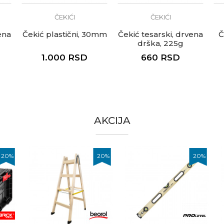
ČEKIĆI
ČEKIĆI
ena
Čekić plastični, 30mm
Čekić tesarski, drvena
Č
drška, 225g
1.000
RSD
660
RSD
AKCIJA
0
%
20
%
20
%