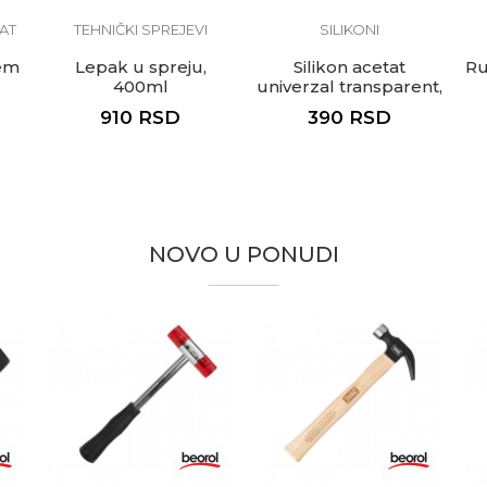
AT
TEHNIČKI SPREJEVI
SILIKONI
tem
Lepak u spreju,
Silikon acetat
Ru
400ml
univerzal transparent,
280ml
910
RSD
390
RSD
NOVO U PONUDI