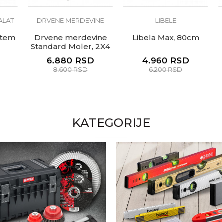
AT
DRVENE MERDEVINE
LIBELE
tem
Drvene merdevine
Libela Max, 80cm
Standard Moler, 2X4
6.880
RSD
4.960
RSD
8.600
RSD
6.200
RSD
KATEGORIJE