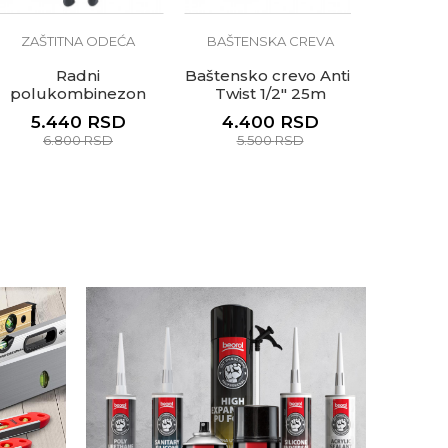
ZAŠTITNA ODEĆA
BAŠTENSKA CREVA
CE
Radni
Baštensko crevo Anti-
Cerada u
polukombinezon
Twist 1/2" 25m
5
Monter, sivi
5.440
RSD
4.400
RSD
3.60
6.800
RSD
5.500
RSD
4.50