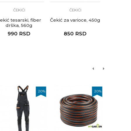
ČEKIĆI
ČEKIĆI
DRVENE 
ekić tesarski, fiber
Čekić za varioce, 450g
Drvene 
drška, 560g
Standard 
990
RSD
850
RSD
10.00
20
%
20
%