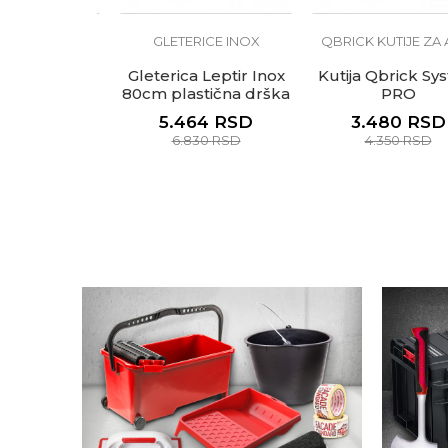
DISPERZIVNE
GLETERICE INOX
QBRICK KUTIJE ZA AL
OJE
 Expert
Gleterica Leptir Inox
Kutija Qbrick Sys
a Ravan zid
80cm plastična drška
PRO
 rezerva
RSD
5.464
RSD
3.480
RSD
RSD
6.830
RSD
4.350
RSD