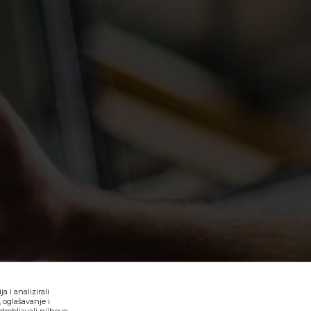
 i analizirali
 oglašavanje i