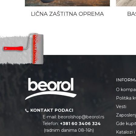
LIČNA ZAŠTITNA OPREMA
BA
INFORM
O kompan
Politika 
Vesti
KONTAKT PODACI
Zaposlen
E-mail:
beorolshop@beorol.rs
Telefon:
+381 60 3406 324
Gde kupiti
(radnim danima 08-16h)
Katalozi 