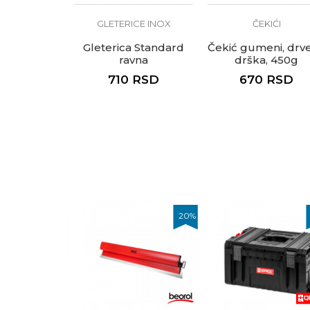
ICE INOX
GLETERICE INOX
ČEKIĆI
ca Expert
Gleterica Standard
Čekić gumeni, drv
kružno
ravna
drška, 450g
bljena
0
RSD
710
RSD
670
RSD
20
%
20
%
2