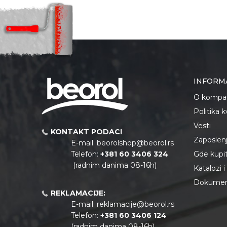
Brendovi
Anti-spam zaštita - izračunaj
INFORM
POŠALJI
O kompan
Politika 
Vesti
KONTAKT PODACI
Zaposlen
E-mail:
beorolshop@beorol.rs
Telefon:
+381 60 3406 324
Gde kupiti
(radnim danima 08-16h)
Katalozi 
Dokument
REKLAMACIJE:
E-mail:
reklamacije@beorol.rs
Telefon:
+381
60 3406 124
(radnim danima 08-16h)