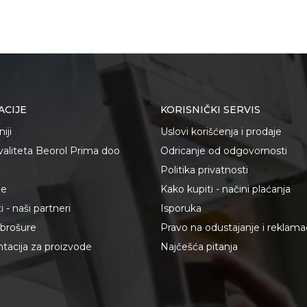
Beorol
te koliko je 6 - 1 :
ACIJE
KORISNIČKI SERVIS
iji
Uslovi korišćenja i prodaje
kvaliteta Beorol Prima doo
Odricanje od odgovornosti
Politika privatnosti
je
Kako kupiti - načini plaćanja
 - naši partneri
Isporuka
i brošure
Pravo na odustajanje i reklama
acija za proizvode
Najčešća pitanja