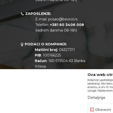
ZAPOSLENJE:
E-mail:
posao@beorol.rs
Telefon:
+381
60 3406 008
(radnim danima 08-16h)
PODACI O KOMPANIJI:
Matični broj
: 06327311
PIB
: 100166225
Račun
: 160-519504-63 Banka
Intesa
Call centar
: +381 11 44 10 147
Ova web-stra
Kolačiće upotreblja
saobraćaj. Isto tak
analizu, a oni ih m
usluge. Nastavkom k
Detaljnije
Obavezni
Nastojimo da budemo što precizniji u opisu proizvoda, prikazu s