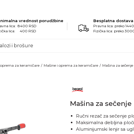
inimalna vrednost porudžbine
Besplatna dostava
avna lica: 8400 RSD
Pravna lica: preko 14
zička lica: 400 RSD
Fizička lica: preko 30
alozi i brošure
i oprema za keramičare
Mašine i oprema za keramičare
Mašina za sečenj
Mašina za sečenj
Ručni rezač za sečenje pl
Maksimalna debljina plo
Aluminijumski lenjir sa u