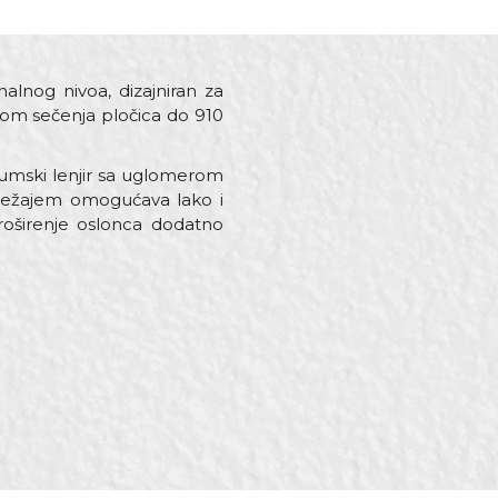
nalnog nivoa, dizajniran za
etom sečenja pločica do 910
jumski lenjir sa uglomerom
 ležajem omogućava lako i
proširenje oslonca dodatno