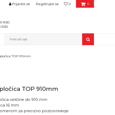
Prijavite se
Registrujte se
0
0
400 RSD
00 RSD
Pretraži sajt
e pločica TOP 910mm
e pločica TOP 910mm
očica veličine do 910 mm
čica 16 mm
glomerom za precizno pozicioniranje