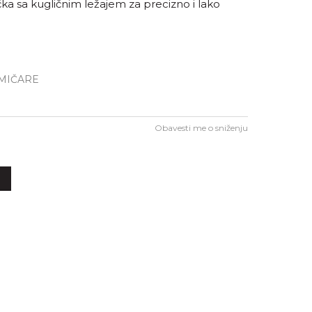
a sa kugličnim ležajem za precizno i lako
AMIČARE
Obavesti me o sniženju