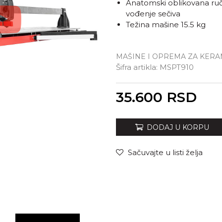
Anatomski oblikovana ručk
vođenje sečiva
Težina mašine 15.5 kg
MAŠINE I OPREMA ZA KER
Šifra artikla:
MSPT910
Unesi količinu
35.600
RSD
DODAJ U KORPU
Sačuvajte u listi želja