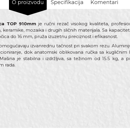
O proizvodu
Specifikacija
Komentari
čica TOP 910mm
je ručni rezač visokog kvaliteta, profesio
, keramike, mozaika i drugih sličnih materijala. Sa kapacit
ica do 16 mm, pruža izuzetnu preciznost i efikasnost.
vi omogućavaju izvanrednu tačnost pri svakom rezu. Alumini
ioniranje, dok anatomski oblikovana ručka sa kugličnim
Mašina je stabilna i izdržljiva, sa težinom od 15.5 kg, a 
m rada.
Vrednost
Email adresa
Mašine i oprema za keramičare
910mm
Čelik
Mašina za sečenje pločica
Keramičari