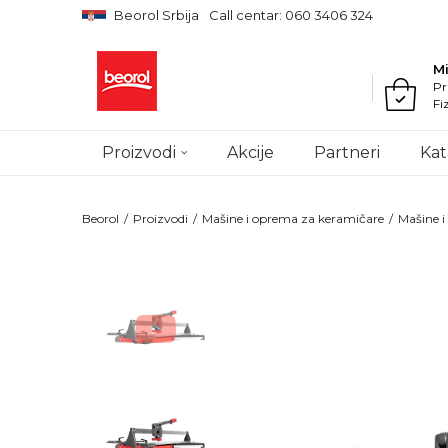
Beorol Srbija
Call centar: 060 3406 324
M
Pr
Fi
Proizvodi
Akcije
Partneri
Kat
Beorol
Proizvodi
Mašine i oprema za keramičare
Mašine 