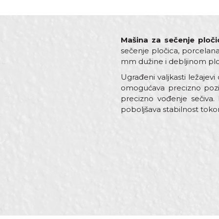
Mašina za sečenje plo
sečenje pločica, porcelana
mm dužine i debljinom ploč
Ugrađeni valjkasti ležaje
omogućava precizno pozic
precizno vođenje sečiva. 
poboljšava stabilnost toko
Karakteristika
Ime/Nadimak
Kategorija
Dužina reza
Materijal
Poruka
Namena
Zanati