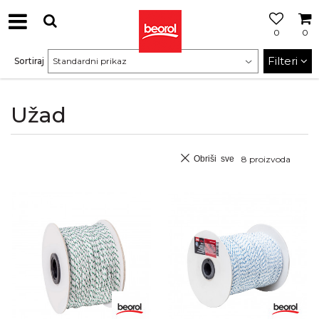
0
0
Filteri
Sortiraj
Užad
Obriši sve
8
proizvoda