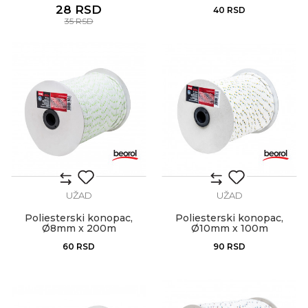
28
RSD
40
RSD
35
RSD
UŽAD
UŽAD
Poliesterski konopac,
Poliesterski konopac,
Ø8mm x 200m
Ø10mm x 100m
60
RSD
90
RSD