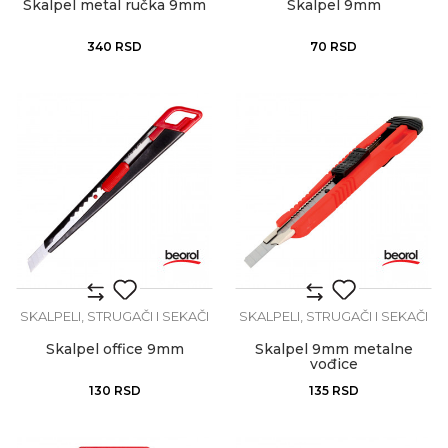
Skalpel metal ručka 9mm
Skalpel 9mm
340
RSD
70
RSD
SKALPELI, STRUGAČI I SEKAČI
SKALPELI, STRUGAČI I SEKAČI
Skalpel office 9mm
Skalpel 9mm metalne
vođice
130
RSD
135
RSD