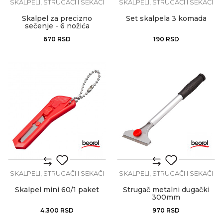
SKALPELI, STRUGAČI I SEKAČI
SKALPELI, STRUGAČI I SEKAČI
Skalpel za precizno
Set skalpela 3 komada
sečenje - 6 nožića
670
RSD
190
RSD
SKALPELI, STRUGAČI I SEKAČI
SKALPELI, STRUGAČI I SEKAČI
Skalpel mini 60/1 paket
Strugač metalni dugački
300mm
4.300
RSD
970
RSD