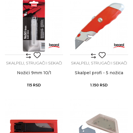
SKALPELI, STRUGAČI I SEKAČI
SKALPELI, STRUGAČI I SEKAČI
Nožići 9mm 10/1
Skalpel profi - 5 nožića
115
RSD
1.150
RSD