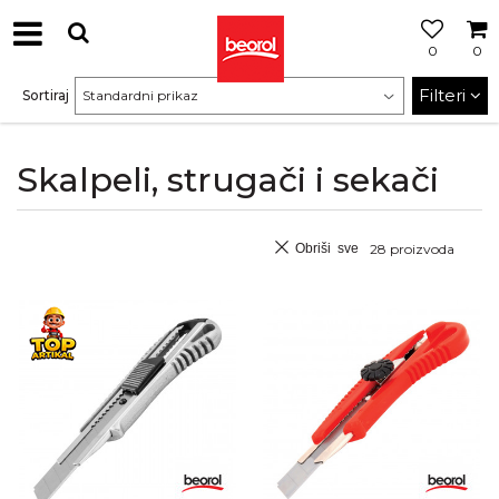
0
0
Filteri
Sortiraj
Skalpeli, strugači i sekači
Obriši sve
28
proizvoda