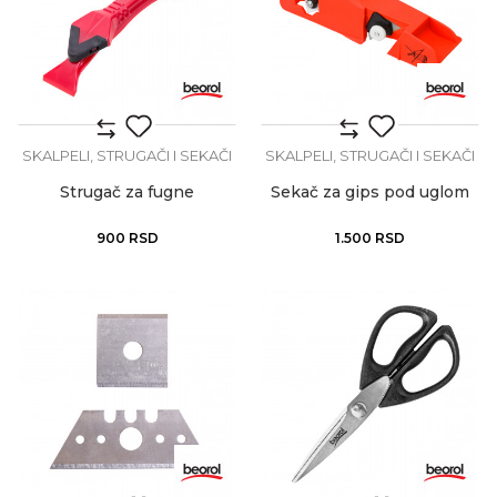
SKALPELI, STRUGAČI I SEKAČI
SKALPELI, STRUGAČI I SEKAČI
Strugač za fugne
Sekač za gips pod uglom
900
RSD
1.500
RSD