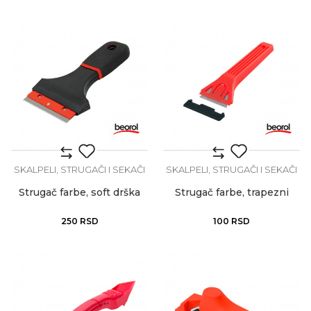
SKALPELI, STRUGAČI I SEKAČI
SKALPELI, STRUGAČI I SEKAČI
Strugač farbe, soft drška
Strugač farbe, trapezni
250
RSD
100
RSD