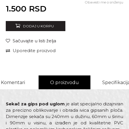
Obavesti me o sniženju
Unesi količinu
1.500
RSD
DODAJ U KORPU
Sačuvajte u listi želja
Uporedite proizvod
Komentari
O proizvodu
Specifikacij
Sekač za gips pod uglom
je alat specijalno dizajniran
za precizno oblikovanje i obrada ivica gipsanih ploča.
Dimenzije sekača su 240mm u dužinu, 60mm u širinu
i 90mm u visinu, a izrađen je od kvalitetne PVC