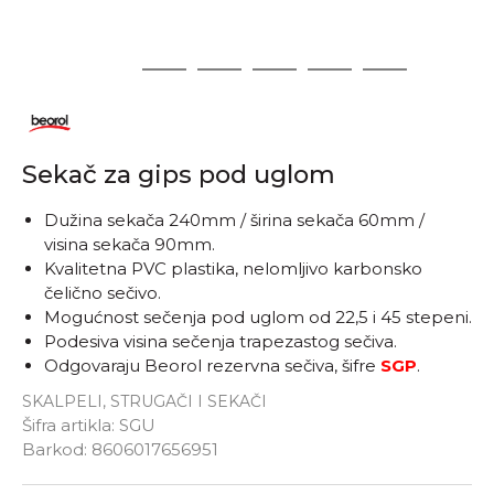
1
2
3
4
5
6
Sekač za gips pod uglom
Dužina sekača 240mm / širina sekača 60mm /
visina sekača 90mm.
Kvalitetna PVC plastika, nelomljivo karbonsko
čelično sečivo.
Mogućnost sečenja pod uglom od 22,5 i 45 stepeni.
Podesiva visina sečenja trapezastog sečiva.
Odgovaraju Beorol rezervna sečiva, šifre
SGP
.
SKALPELI, STRUGAČI I SEKAČI
Šifra artikla:
SGU
Barkod:
8606017656951