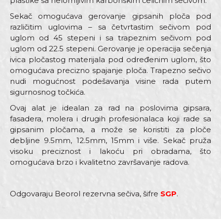
plastike sa nelomljivim karbonskim čeličnim sečivom.
Sekač omogućava gerovanje gipsanih ploča pod
različitim uglovima – sa četvrtastim sečivom pod
uglom od 45 stepeni i sa trapeznim sečivom pod
uglom od 22.5 stepeni. Gerovanje je operacija sečenja
ivica pločastog materijala pod određenim uglom, što
omogućava precizno spajanje ploča. Trapezno sečivo
nudi mogućnost podešavanja visine rada putem
sigurnosnog točkića.
Ovaj alat je idealan za rad na poslovima gipsara,
fasadera, molera i drugih profesionalaca koji rade sa
gipsanim pločama, a može se koristiti za ploče
debljine 9.5mm, 12.5mm, 15mm i više. Sekač pruža
visoku preciznost i lakoću pri obradama, što
omogućava brzo i kvalitetno završavanje radova.
Odgovaraju Beorol rezervna sečiva, šifre
SGP
.
Karakteristika
Vrednost
Ime/Nadimak