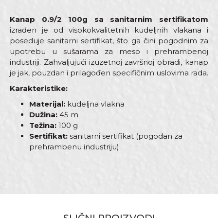
Kanap 0.9/2 100g sa sanitarnim sertifikatom
izrađen je od visokokvalitetnih kudeljnih vlakana i
poseduje sanitarni sertifikat, što ga čini pogodnim za
upotrebu u sušarama za meso i prehrambenoj
industriji. Zahvaljujući izuzetnoj završnoj obradi, kanap
je jak, pouzdan i prilagođen specifičnim uslovima rada.
Karakteristike:
Materijal:
kudeljna vlakna
Dužina:
45 m
Težina:
100 g
Sertifikat:
sanitarni sertifikat (pogodan za
prehrambenu industriju)
Karakteristika
Vrednost
Ime/Nadimak
Kategorija
Kanapi kudeljni - sanitarni
Dimenzija
0,9/2
Email adresa
Materijal
Kudeljno vlakno