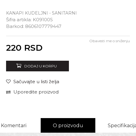
KANAPI KUDELJNI - SANITARNI
Šifra artikla:
K09100S
Barkod:
8606107779447
Obavesti me o sniženju
Unesi količinu
220
RSD
DODAJ U KORPU
Sačuvajte u listi želja
Uporedite proizvod
Komentari
O proizvodu
Specifikacij