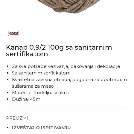
Kanap 0.9/2 100g sa sanitarnim
sertifikatom
Za sve potrebe vezivanja, pakovanja i dekoracije
Sa sanitarnim serfitikatom
Kvalitetna završna obrada, pogodna za upotrebu u
sušarama za meso
Materijal: Kudeljna vlakna
Dužina: 45m
PREUZMI:
IZVEŠTAJ O ISPITIVANJU