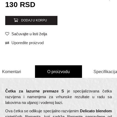
Unesi količinu
130
RSD
DODAJ U KORPU
Sačuvajte u listi želja
Uporedite proizvod
Komentari
O proizvodu
Specifikacij
Četka za lazurne premaze S
je specijalizovana četka
razvijena i namenjena za vrhunske rezultate u radu sa
lakovima na uljanoj i vodenoj bazi.
Ova četka se odlikuje specijalno razvijenim
Delicato blendom
sintetičnih filamenta, koji sadrže filamente napravljene od