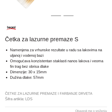
1
2
3
Četka za lazurne premaze S
Namenjena za vrhunske rezultate u radu sa lakovima na
uljanoj i vodenoj bazi
Omogućava konzistentan staklasti nanos lakova i veoma
fin trag bez obrisa dlake
Dimenzije: 30 x 15mm
Dužina dlake: 57mm
ČETKE ZA LAZURNE PREMAZE I FARBANJE DRVETA
Šifra artikla:
LDS
Obavesti me o sniženju