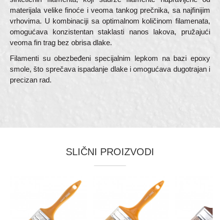
materijala velike finoće i veoma tankog prečnika, sa najfinijim
vrhovima. U kombinaciji sa optimalnom količinom filamenata,
omogućava konzistentan staklasti nanos lakova, pružajući
veoma fin trag bez obrisa dlake.
Filamenti su obezbeđeni specijalnim lepkom na bazi epoxy
smole, što sprečava ispadanje dlake i omogućava dugotrajan i
precizan rad.
Karakteristika
Vrednost
Ime/Nadimak
Četke za lazurne premaze i farbanje
Kategorija
drveta
SLIČNI PROIZVODI
Email adresa
Boja
Bež
Dimenzija
30 x 15mm
Dužina dlake
57mm
Poruka
Tip dlake
Sintetička Delicato blend