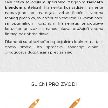
Ova četka se odlikuje specijalno razvijenim
Delicato
blendom
sintetičnih filamenta, koji sadrže filamente
napravljene od materijala velike finoće i veoma
tankog prečnika, sa najfinijim vrhovima. U kombinaciji
sa optimalnom količinom filamenata, omogućava
konzistentan staklasti nanos lakova, pružajući veoma
fin trag bez obrisa dlake.
Filamenti su obezbeđeni specijalnim lepkom na bazi
epoxy smole, što sprečava ispadanje dlake i
omogućava dugotrajan i precizan rad.
Karakteristika
Vrednost
Ime/Nadimak
Četke za lazurne premaze i
Kategorija
farbanje drveta
SLIČNI PROIZVODI
Email adresa
Boja
Bež
Dimenzija
80 x 15mm