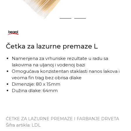
1
2
3
Četka za lazurne premaze L
Namenjena za vrhunske rezultate u radu sa
lakovima na uljanoj i vodenoj bazi
Omogućava konzistentan staklasti nanos lakova i
veoma fin trag bez obrisa dlake
Dimenzije: 80 x 15mm
Dužina dlake: 64mm
ČETKE ZA LAZURNE PREMAZE I FARBANJE DRVETA
Šifra artikla:
LDL