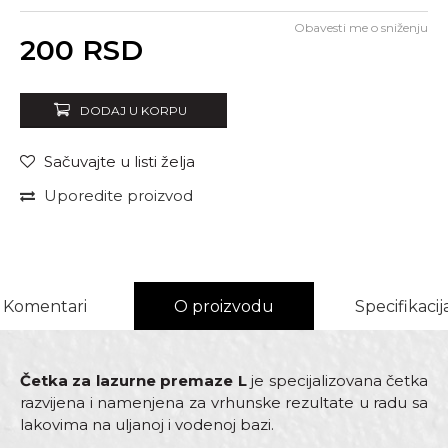
Obavesti me o sniženju
Unesi količinu
200
RSD
DODAJ U KORPU
Sačuvajte u listi želja
Uporedite proizvod
Komentari
O proizvodu
Specifikacij
Četka za lazurne premaze L
je specijalizovana četka
razvijena i namenjena za vrhunske rezultate u radu sa
lakovima na uljanoj i vodenoj bazi.