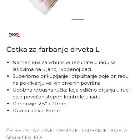
1
2
Četka za farbanje drveta L
Namenjena za vrhunske rezultate u radu sa
lakovima na uljanoj i vodenoj bazi
Superiorno prikupljanje i otpuštanje boje pri radu
na pokrivanju velikih drvenih površina
Udobna robusna ručka koja odlično prijanja u ruci i
daje povećan stepen kontrole u radu
Dimenzije: 2,5” x 21mm
Dužina dlake: 64mm
ČETKE ZA LAZURNE PREMAZE I FARBANJE DRVETA
Šifra artikla:
FDL