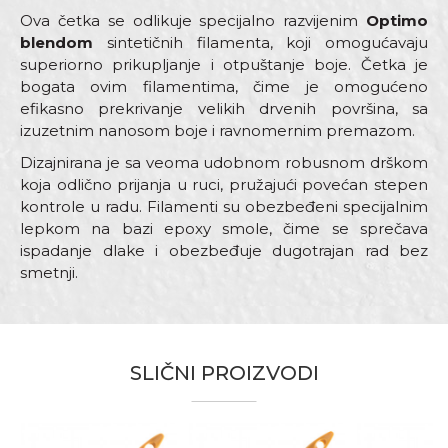
Ova četka se odlikuje specijalno razvijenim
Optimo
blendom
sintetičnih filamenta, koji omogućavaju
superiorno prikupljanje i otpuštanje boje. Četka je
bogata ovim filamentima, čime je omogućeno
efikasno prekrivanje velikih drvenih površina, sa
izuzetnim nanosom boje i ravnomernim premazom.
Dizajnirana je sa veoma udobnom robusnom drškom
koja odlično prijanja u ruci, pružajući povećan stepen
kontrole u radu. Filamenti su obezbeđeni specijalnim
lepkom na bazi epoxy smole, čime se sprečava
ispadanje dlake i obezbeđuje dugotrajan rad bez
smetnji.
Karakteristika
Vrednost
Ime/Nadimak
Četke za lazurne premaze i
Kategorija
farbanje drveta
SLIČNI PROIZVODI
Email adresa
Boja
Braon
Dimenzija
2,5” x 21mm