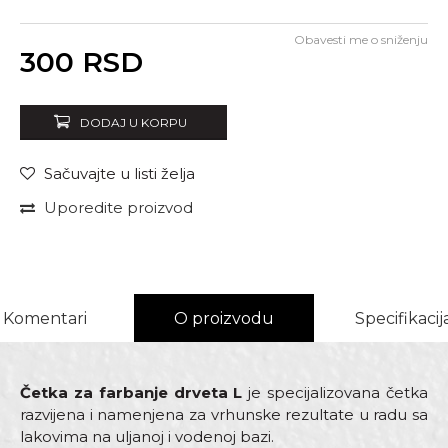
Obavesti me o sniženju
Unesi količinu
300
RSD
DODAJ U KORPU
Sačuvajte u listi želja
Uporedite proizvod
Komentari
O proizvodu
Specifikacij
Četka za farbanje drveta L
je specijalizovana četka
razvijena i namenjena za vrhunske rezultate u radu sa
lakovima na uljanoj i vodenoj bazi.